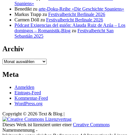
Spaniens»
Benedikt
zu
arte-Doku-Reihe «Die Geschichte Spaniens»
Markus Trapp
zu
Festivalbericht Berlinale 2026
Carmen Döll
zu
Festivalbericht Berlinale 2026
Pódcast Exigencias del guión: Alauda Ruiz de Azúa – Los
domingos – Romanistik-Blog
zu
Festivalbericht San
Sebastián 2025
Archiv
Archiv
Meta
Anmelden
Eintrags-Feed
Kommentar-Feed
WordPress.org
Copyright © 2026 Text & Blog |
Dieses Werk ist lizenziert unter einer
Creative Commons
Namensnennung -