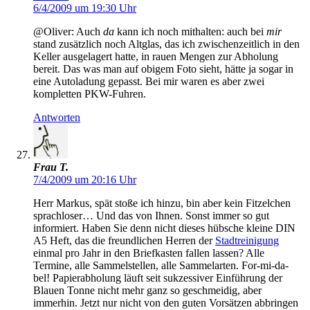
6/4/2009 um 19:30 Uhr
@Oliver: Auch
da
kann ich noch mithalten: auch bei
mir
stand zusätzlich noch Altglas, das ich zwischenzeitlich in den
Keller ausgelagert hatte, in rauen Mengen zur Abholung
bereit. Das was man auf obigem Foto sieht, hätte ja sogar in
eine Autoladung gepasst. Bei mir waren es aber zwei
kompletten PKW-Fuhren.
Antworten
Frau T.
7/4/2009 um 20:16 Uhr
Herr Markus, spät stoße ich hinzu, bin aber kein Fitzelchen
sprachloser… Und das von Ihnen. Sonst immer so gut
informiert. Haben Sie denn nicht dieses hübsche kleine DIN
A5 Heft, das die freundlichen Herren der
Stadtreinigung
einmal pro Jahr in den Briefkasten fallen lassen? Alle
Termine, alle Sammelstellen, alle Sammelarten. For-mi-da-
bel! Papierabholung läuft seit sukzessiver Einführung der
Blauen Tonne nicht mehr ganz so geschmeidig, aber
immerhin. Jetzt nur nicht von den guten Vorsätzen abbringen