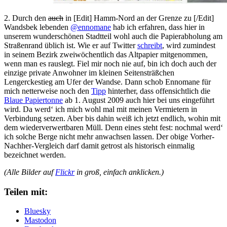
2. Durch den
auch
in [Edit] Hamm-Nord an der Grenze zu [/Edit]
Wandsbek lebenden
@ennomane
hab ich erfahren, dass hier in
unserem wunderschönen Stadtteil wohl auch die Papierabholung am
Straßenrand üblich ist. Wie er auf Twitter
schreibt
, wird zumindest
in seinem Bezirk zweiwöchentlich das Altpapier mitgenommen,
wenn man es rauslegt. Fiel mir noch nie auf, bin ich doch auch der
einzige private Anwohner im kleinen Seitensträßchen
Lengerckestieg am Ufer der Wandse. Dann schob Ennomane für
mich netterweise noch den
Tipp
hinterher, dass offensichtlich die
Blaue Papiertonne
ab 1. August 2009 auch hier bei uns eingeführt
wird. Da werd‘ ich mich wohl mal mit meinen Vermietern in
Verbindung setzen. Aber bis dahin weiß ich jetzt endlich, wohin mit
dem wiederverwertbaren Müll. Denn eines steht fest: nochmal werd‘
ich solche Berge nicht mehr anwachsen lassen. Der obige Vorher-
Nachher-Vergleich darf damit getrost als historisch einmalig
bezeichnet werden.
(Alle Bilder auf
Flickr
in groß, einfach anklicken.)
Teilen mit:
Bluesky
Mastodon