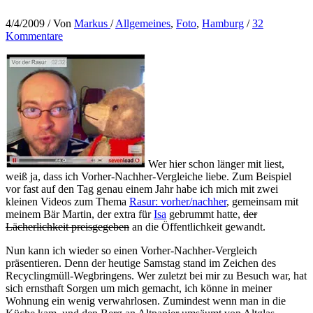
4/4/2009
/ Von
Markus
/
Allgemeines
,
Foto
,
Hamburg
/
32
Kommentare
Wer hier schon länger mit liest,
weiß ja, dass ich Vorher-Nachher-Vergleiche liebe. Zum Beispiel
vor fast auf den Tag genau einem Jahr habe ich mich mit zwei
kleinen Videos zum Thema
Rasur: vorher/nachher
, gemeinsam mit
meinem Bär Martin, der extra für
Isa
gebrummt hatte,
der
Lächerlichkeit preisgegeben
an die Öffentlichkeit gewandt.
Nun kann ich wieder so einen Vorher-Nachher-Vergleich
präsentieren. Denn der heutige Samstag stand im Zeichen des
Recyclingmüll-Wegbringens. Wer zuletzt bei mir zu Besuch war, hat
sich ernsthaft Sorgen um mich gemacht, ich könne in meiner
Wohnung ein wenig verwahrlosen. Zumindest wenn man in die