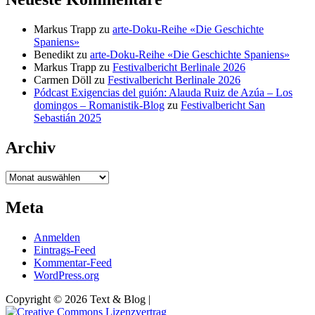
Markus Trapp
zu
arte-Doku-Reihe «Die Geschichte
Spaniens»
Benedikt
zu
arte-Doku-Reihe «Die Geschichte Spaniens»
Markus Trapp
zu
Festivalbericht Berlinale 2026
Carmen Döll
zu
Festivalbericht Berlinale 2026
Pódcast Exigencias del guión: Alauda Ruiz de Azúa – Los
domingos – Romanistik-Blog
zu
Festivalbericht San
Sebastián 2025
Archiv
Archiv
Meta
Anmelden
Eintrags-Feed
Kommentar-Feed
WordPress.org
Copyright © 2026 Text & Blog |