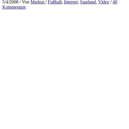
5/4/2008
/ Von
Markus
/
Fußball
,
Internet
,
Saarland
,
Video
/
40
Kommentare