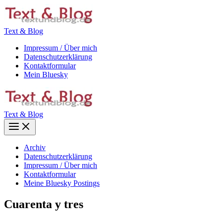
Zum
Inhalt
springen
Text & Blog
Impressum / Über mich
Datenschutzerklärung
Kontaktformular
Mein Bluesky
Text & Blog
Main
Menu
Archiv
Datenschutzerklärung
Impressum / Über mich
Kontaktformular
Meine Bluesky Postings
Cuarenta y tres