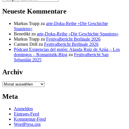
Neueste Kommentare
Markus Trapp
zu
arte-Doku-Reihe «Die Geschichte
Spaniens»
Benedikt
zu
arte-Doku-Reihe «Die Geschichte Spaniens»
Markus Trapp
zu
Festivalbericht Berlinale 2026
Carmen Döll
zu
Festivalbericht Berlinale 2026
Pódcast Exigencias del guión: Alauda Ruiz de Azúa – Los
domingos – Romanistik-Blog
zu
Festivalbericht San
Sebastián 2025
Archiv
Archiv
Meta
Anmelden
Eintrags-Feed
Kommentar-Feed
WordPress.org