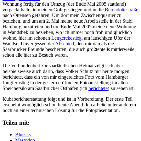
Wohnung fertig für den Umzug (der Ende Mai 2005 stattfand)
verpackt hatte, in meinen Golf gestiegen und in die
Bernadottestraße
nach Ottensen gefahren. Um dort mein Zwischenquartier zu
beziehen, und um am 2. Mai meine neue Arbeitsstelle in der Stabi
Hamburg anzutreten und um Ende Mai 2005 meine neue Wohnung
in Wandsbek zu beziehen, wo ich immer noch froh und glücklich
wohne, hier im schönen
Lengerckestieg
, am lauschigen Ufer der
Wandse. Unvergessen der
Abschied
, den mir damals die
Saarbrücker Freunde bescherten, die auch größtenteils mittlerweile
schon alle hier zu Besuch waren.
Die Verbundenheit zur saarländischen Heimat zeigt sich aber
beispielsweise auch darin, dass Volker Schütz mir heute morgen
berichtete, dass ein von mir eingereichtes Foto vom Hamburger
Jungfernstieg in der gestern eröffneten Fotoausstellung im alten
Speichersilo am Saarbrücker Osthafen (ich
berichtete
) zu sehen ist.
Kubaberichterstattung folgt und ist in Vorbereitung. Der erste Teil
erscheint womöglich schon heute Abend. Ich arbeite unter anderem
noch an einer technischen Lösung für die Fotopräsentation.
Teilen mit:
Bluesky
Mastodon