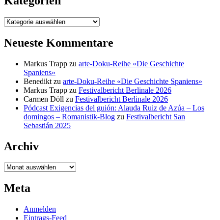
Kategorien
Kategorien
Neueste Kommentare
Markus Trapp
zu
arte-Doku-Reihe «Die Geschichte
Spaniens»
Benedikt
zu
arte-Doku-Reihe «Die Geschichte Spaniens»
Markus Trapp
zu
Festivalbericht Berlinale 2026
Carmen Döll
zu
Festivalbericht Berlinale 2026
Pódcast Exigencias del guión: Alauda Ruiz de Azúa – Los
domingos – Romanistik-Blog
zu
Festivalbericht San
Sebastián 2025
Archiv
Archiv
Meta
Anmelden
Eintrags-Feed