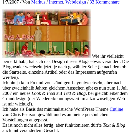
1/7/2007
/ Von
Markus
/
Internet
,
Webdesign
/
33 Kommentare
Wie ihr vielleicht
bemerkt habt, hat sich das Design dieses Blogs etwas verändert. Die
Blogheader wechseln jetzt, je nach gewählter Seite (je nachdem ob
die Startseite, einzelne Artikel oder das Impressum aufgerufen
werden).
Ich bin ja kein Freund von ständigen Layoutwechseln, aber nach
über zweieinhalb Jahren gleichem Aussehen gibt es nun zum 1. Juli
2007 ein neues
Look & Feel
auf
Text & Blog
, bei gleichbleibendem
Grunddesign (der Wiedererkennungswert im allzu wuseligen Web
ist mir wichtig!).
Ich habe als Basis das minimalistische WordPress-Theme
Cutline
von Chris Pearson gewählt und es an meine persönlichen
Vorstellungen angepasst.
Es ist noch nicht alles fertig, aber funktionieren dürfte
Text & Blog
auch mit verändertem Gesicht.