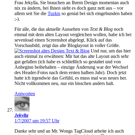
Frau Jekylla, Sie brauchen an Ihrem Design momentan auch
nix zu ändern, bei Ihnen sieht es doch ganz nett aus – vor
allem seit Sie die
Tuzkis
so genial bei sich eingebunden haben
;-).
Für alle, die das aktuelle Aussehen von
Text & Blog
noch
einmal mit dem alten Layout vergleichen wollen, habe ich bei
sevenload einen Screenshot abgelegt. Klick auf das
Vorschaubild, zeigt das alte Bloglayout in voller Größe.
Und nur, um das hier
auch einmal zu erwähnen: Mir hat das alte Layout auch sehr
gut gefallen (ich habe es schließlich so gestaltet und von
Anbeginn beibehalten – einzige Änderung war der Wechsel
des Header-Fotos nach dem ersten halben Jahr). Doch jetzt
hatte ich irgendwie das Gefühl, es muss mal was neues her.
Nicht vollkommen neu, nur ein bisschen anders halt.
Antworten
Jekylla
1/7/2007 um 19:57 Uhr
Danke sehr und an Mr. Wongs TagCloud arbeite ich auch