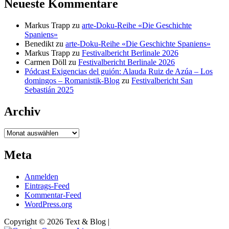
Neueste Kommentare
Markus Trapp
zu
arte-Doku-Reihe «Die Geschichte
Spaniens»
Benedikt
zu
arte-Doku-Reihe «Die Geschichte Spaniens»
Markus Trapp
zu
Festivalbericht Berlinale 2026
Carmen Döll
zu
Festivalbericht Berlinale 2026
Pódcast Exigencias del guión: Alauda Ruiz de Azúa – Los
domingos – Romanistik-Blog
zu
Festivalbericht San
Sebastián 2025
Archiv
Archiv
Meta
Anmelden
Eintrags-Feed
Kommentar-Feed
WordPress.org
Copyright © 2026 Text & Blog |