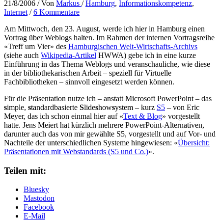
21/8/2006
/ Von
Markus
/
Hamburg
,
Informationskompetenz
,
Internet
/
6 Kommentare
Am Mittwoch, den 23. August, werde ich hier in Hamburg einen
Vortrag über Weblogs halten. Im Rahmen der internen Vortragsreihe
«Treff um Vier» des
Hamburgischen Welt-Wirtschafts-Archivs
(siehe auch
Wikipedia-Artikel
HWWA) gebe ich in eine kurze
Einführung in das Thema Weblogs und veranschauliche, wie diese
in der bibliothekarischen Arbeit – speziell für Virtuelle
Fachbibliotheken – sinnvoll eingesetzt werden können.
Für die Präsentation nutze ich – anstatt Microsoft PowerPoint – das
s
imple,
s
tandardbasierte
S
lide
s
how
s
ystem – kurz
S5
– von Eric
Meyer, das ich schon einmal hier auf «
Text & Blog
» vorgestellt
hatte. Jens Meiert hat kürzlich mehrere PowerPoint-Alternativen,
darunter auch das von mir gewählte S5, vorgestellt und auf Vor- und
Nachteile der unterschiedlichen Systeme hingewiesen: «
Übersicht:
Präsentationen mit Webstandards (S5 und Co.)
».
Teilen mit:
Bluesky
Mastodon
Facebook
E-Mail