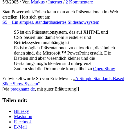
5/3/2005
/ Von
Markus
/
Internet
/
2 Kommentare
Statt Powerpoint-Folien kann man auch Präsentationen im Web
erstellen. Hört sich gut an:
S
5 – Ein
s
imples,
s
tandardbasiertes
S
lide
s
how
s
ystem
S5 ist ein Präsentationsystem, das auf XHTML und
CSS basiert und damit vom Hersteller und
Betriebssystem unabhängig ist.
Es ist möglich Präsentationen zu entwerfen, die ähnlich
denen sind, die Microsoft ™ PowerPoint erstellt. Die
Dateien sind aber wesentlich kleiner und die
Gestaltungsmöglichkeiten sind unbegrenzt.
Zudem sind die Dokumente kompatibel zu
OperaShow
.
Entwickelt wurde S5 von Eric Meyer: „
A Simple Standards-Based
Slide Show System
“
[via
praegnanz.de
, mit guter Erläuterung!]
Teilen mit:
Bluesky
Mastodon
Facebook
E-Mail