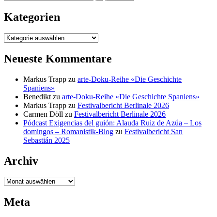
nach:
Kategorien
Kategorien
Neueste Kommentare
Markus Trapp
zu
arte-Doku-Reihe «Die Geschichte
Spaniens»
Benedikt
zu
arte-Doku-Reihe «Die Geschichte Spaniens»
Markus Trapp
zu
Festivalbericht Berlinale 2026
Carmen Döll
zu
Festivalbericht Berlinale 2026
Pódcast Exigencias del guión: Alauda Ruiz de Azúa – Los
domingos – Romanistik-Blog
zu
Festivalbericht San
Sebastián 2025
Archiv
Archiv
Meta