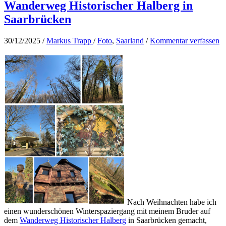
Wanderweg Historischer Halberg in
Saarbrücken
30/12/2025
/
Markus Trapp
/
Foto
,
Saarland
/
Kommentar verfassen
Nach Weihnachten habe ich
einen wunderschönen Winterspaziergang mit meinem Bruder auf
dem
Wanderweg Historischer Halberg
in Saarbrücken gemacht,