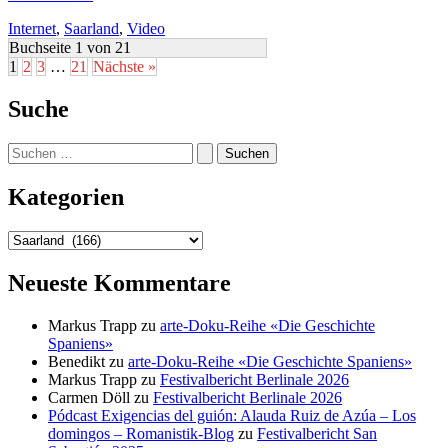
das
Internet
,
Saarland
,
Video
Saarland
–
Buchseite 1 von 21
Faszinierende
1
2
3
…
21
Nächste »
Drohnenaufnahmen
von
Suche
Alexander
M.
Suchen
Groß
nach:
Kategorien
Kategorien
Neueste Kommentare
Markus Trapp
zu
arte-Doku-Reihe «Die Geschichte
Spaniens»
Benedikt
zu
arte-Doku-Reihe «Die Geschichte Spaniens»
Markus Trapp
zu
Festivalbericht Berlinale 2026
Carmen Döll
zu
Festivalbericht Berlinale 2026
Pódcast Exigencias del guión: Alauda Ruiz de Azúa – Los
domingos – Romanistik-Blog
zu
Festivalbericht San