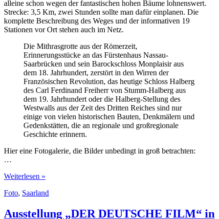
alleine schon wegen der fantastischen hohen Bäume lohnenswert.
Strecke: 3,5 Km, zwei Stunden sollte man dafür einplanen. Die
komplette Beschreibung des Weges und der informativen 19
Stationen vor Ort stehen auch im Netz.
Die Mithrasgrotte aus der Römerzeit,
Erinnerungsstücke an das Fürstenhaus Nassau-
Saarbrücken und sein Barockschloss Monplaisir aus
dem 18. Jahrhundert, zerstört in den Wirren der
Französischen Revolution, das heutige Schloss Halberg
des Carl Ferdinand Freiherr von Stumm-Halberg aus
dem 19. Jahrhundert oder die Halberg-Stellung des
Westwalls aus der Zeit des Dritten Reiches sind nur
einige von vielen historischen Bauten, Denkmälern und
Gedenkstätten, die an regionale und großregionale
Geschichte erinnern.
Hier eine Fotogalerie, die Bilder unbedingt in groß betrachten:
…
Wanderweg
Weiterlesen »
Historischer
Foto
,
Saarland
Halberg
in
Saarbrücken
Ausstellung „DER DEUTSCHE FILM“ in