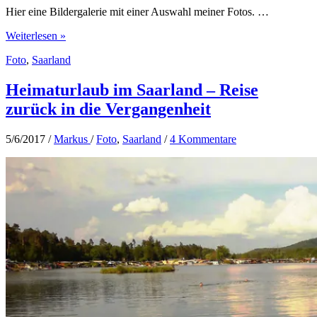
Hier eine Bildergalerie mit einer Auswahl meiner Fotos. …
Saarpolygon
Weiterlesen »
–
Foto
,
Saarland
Begehbares
Denkmal
zum
Heimaturlaub im Saarland – Reise
Ende
zurück in die Vergangenheit
des
Bergbaus
im
5/6/2017
/
Markus
/
Foto
,
Saarland
/
4 Kommentare
Saarland