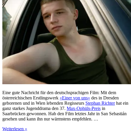
Eine gute Nachricht für den deutschsprachigen Film: Mit dem
österreichischen Erstlingswerk
«Einer von uns»
des in Dresden
geborenen und in Wien lebenden Regisseurs
Stephan Richter
hat ein
ganz starkes Jugenddrama den 37.
Max-Ophüls-Preis
in
Saarbrücken gewonnen. Hab den Film letztes Jahr in San Sebastián
gesehen und kann ihn nur wärmstens empfehlen. …
«Einer
Weiterlesen »