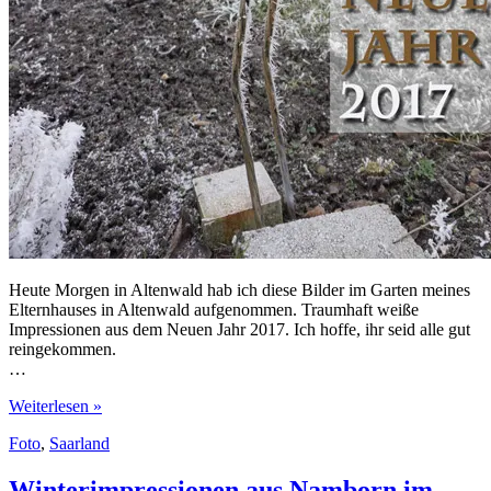
Heute Morgen in Altenwald hab ich diese Bilder im Garten meines
Elternhauses in Altenwald aufgenommen. Traumhaft weiße
Impressionen aus dem Neuen Jahr 2017. Ich hoffe, ihr seid alle gut
reingekommen.
…
Weißer
Weiterlesen »
Neujahrsmorgen
Foto
,
Saarland
in
Altenwald
–
Winterimpressionen aus Namborn im