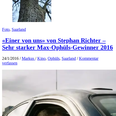
Foto
,
Saarland
«Einer von uns» von Stephan Richter –
Sehr starker Max-Ophüls-Gewinner 2016
24/1/2016
/
Markus
/
Kino
,
Ophüls
,
Saarland
/
Kommentar
verfassen