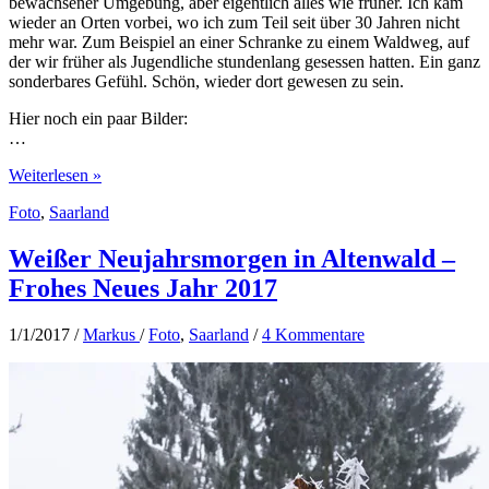
bewachsener Umgebung, aber eigentlich alles wie früher. Ich kam
wieder an Orten vorbei, wo ich zum Teil seit über 30 Jahren nicht
mehr war. Zum Beispiel an einer Schranke zu einem Waldweg, auf
der wir früher als Jugendliche stundenlang gesessen hatten. Ein ganz
sonderbares Gefühl. Schön, wieder dort gewesen zu sein.
Hier noch ein paar Bilder:
…
Heimaturlaub
Weiterlesen »
im
Foto
,
Saarland
Saarland
–
Reise
Weißer Neujahrsmorgen in Altenwald –
zurück
Frohes Neues Jahr 2017
in
die
Vergangenheit
1/1/2017
/
Markus
/
Foto
,
Saarland
/
4 Kommentare