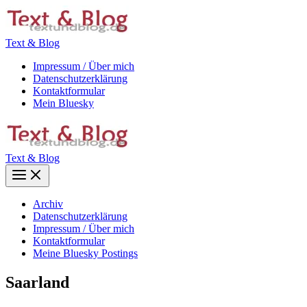
Zum
Inhalt
springen
Text & Blog
Impressum / Über mich
Datenschutzerklärung
Kontaktformular
Mein Bluesky
Text & Blog
Main
Menu
Archiv
Datenschutzerklärung
Impressum / Über mich
Kontaktformular
Meine Bluesky Postings
Saarland