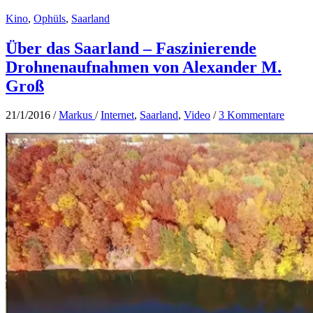
von
Kino
,
Ophüls
,
Saarland
uns»
von
Stephan
Über das Saarland – Faszinierende
Richter
Drohnenaufnahmen von Alexander M.
–
Sehr
Groß
starker
Max-
21/1/2016
/
Markus
/
Internet
,
Saarland
,
Video
/
3 Kommentare
Ophüls-
Gewinner
2016