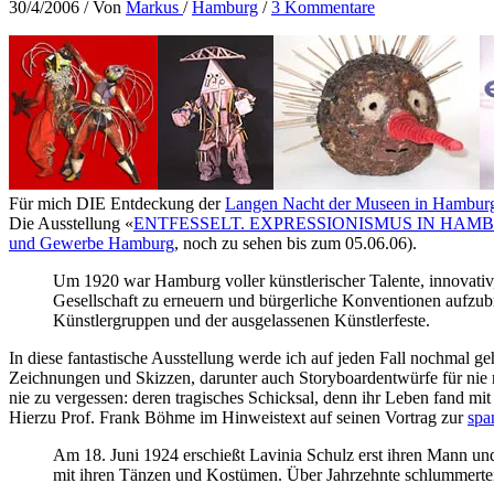
30/4/2006
/ Von
Markus
/
Hamburg
/
3 Kommentare
Für mich DIE Entdeckung der
Langen Nacht der Museen in Hambur
Die Ausstellung «
ENTFESSELT. EXPRESSIONISMUS IN HAMB
und Gewerbe Hamburg
, noch zu sehen bis zum 05.06.06).
Um 1920 war Hamburg voller künstlerischer Talente, innovativ, 
Gesellschaft zu erneuern und bürgerliche Konventionen aufzu
Künstlergruppen und der ausgelassenen Künstlerfeste.
In diese fantastische Ausstellung werde ich auf jeden Fall nochmal g
Zeichnungen und Skizzen, darunter auch Storyboardentwürfe für nie r
nie zu vergessen: deren tragisches Schicksal, denn ihr Leben fand mi
Hierzu Prof. Frank Böhme im Hinweistext auf seinen Vortrag zur
spa
Am 18. Juni 1924 erschießt Lavinia Schulz erst ihren Mann und 
mit ihren Tänzen und Kostümen. Über Jahrzehnte schlummert