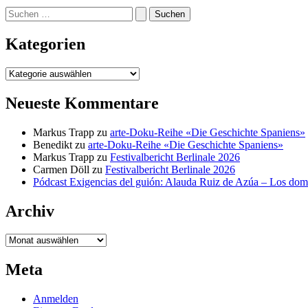
Suchen
nach:
Kategorien
Kategorien
Neueste Kommentare
Markus Trapp
zu
arte-Doku-Reihe «Die Geschichte Spaniens»
Benedikt
zu
arte-Doku-Reihe «Die Geschichte Spaniens»
Markus Trapp
zu
Festivalbericht Berlinale 2026
Carmen Döll
zu
Festivalbericht Berlinale 2026
Pódcast Exigencias del guión: Alauda Ruiz de Azúa – Los do
Archiv
Archiv
Meta
Anmelden