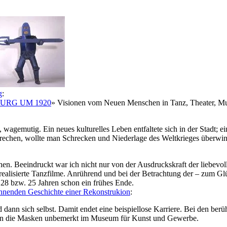
g
:
URG UM 1920
» Visionen vom Neuen Menschen in Tanz, Theater, Mus
wagemutig. Ein neues kulturelles Leben entfaltete sich in der Stadt; 
brechen, wollte man Schrecken und Niederlage des Weltkrieges überwi
ehen. Beeindruckt war ich nicht nur von der Ausdruckskraft der liebevo
ealisierte Tanzfilme. Anrührend und bei der Betrachtung der – zum Glü
t 28 bzw. 25 Jahren schon ein frühes Ende.
nnenden Geschichte einer Rekonstrukion
:
dann sich selbst. Damit endet eine beispiellose Karriere. Bei den ber
en die Masken unbemerkt im Museum für Kunst und Gewerbe.