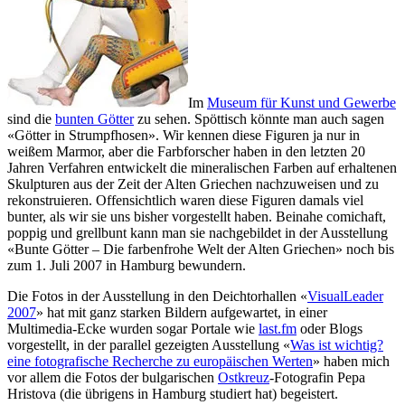
Im
Museum für Kunst und Gewerbe
sind die
bunten Götter
zu sehen. Spöttisch könnte man auch sagen
«Götter in Strumpfhosen». Wir kennen diese Figuren ja nur in
weißem Marmor, aber die Farbforscher haben in den letzten 20
Jahren Verfahren entwickelt die mineralischen Farben auf erhaltenen
Skulpturen aus der Zeit der Alten Griechen nachzuweisen und zu
rekonstruieren. Offensichtlich waren diese Figuren damals viel
bunter, als wir sie uns bisher vorgestellt haben. Beinahe comichaft,
poppig und grellbunt kann man sie nachgebildet in der Ausstellung
«Bunte Götter – Die farbenfrohe Welt der Alten Griechen» noch bis
zum 1. Juli 2007 in Hamburg bewundern.
Die Fotos in der Ausstellung in den Deichtorhallen «
VisualLeader
2007
» hat mit ganz starken Bildern aufgewartet, in einer
Multimedia-Ecke wurden sogar Portale wie
last.fm
oder Blogs
vorgestellt, in der parallel gezeigten Ausstellung «
Was ist wichtig?
eine fotografische Recherche zu europäischen Werten
» haben mich
vor allem die Fotos der bulgarischen
Ostkreuz
-Fotografin Pepa
Hristova (die übrigens in Hamburg studiert hat) begeistert.