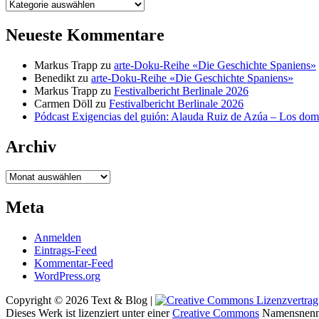
Kategorien
Neueste Kommentare
Markus Trapp
zu
arte-Doku-Reihe «Die Geschichte Spaniens»
Benedikt
zu
arte-Doku-Reihe «Die Geschichte Spaniens»
Markus Trapp
zu
Festivalbericht Berlinale 2026
Carmen Döll
zu
Festivalbericht Berlinale 2026
Pódcast Exigencias del guión: Alauda Ruiz de Azúa – Los do
Archiv
Archiv
Meta
Anmelden
Eintrags-Feed
Kommentar-Feed
WordPress.org
Copyright © 2026 Text & Blog |
Dieses Werk ist lizenziert unter einer
Creative Commons
Namensnenn