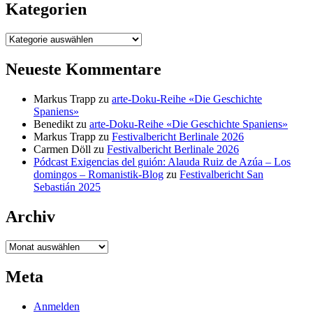
Kategorien
Kategorien
Neueste Kommentare
Markus Trapp
zu
arte-Doku-Reihe «Die Geschichte
Spaniens»
Benedikt
zu
arte-Doku-Reihe «Die Geschichte Spaniens»
Markus Trapp
zu
Festivalbericht Berlinale 2026
Carmen Döll
zu
Festivalbericht Berlinale 2026
Pódcast Exigencias del guión: Alauda Ruiz de Azúa – Los
domingos – Romanistik-Blog
zu
Festivalbericht San
Sebastián 2025
Archiv
Archiv
Meta
Anmelden