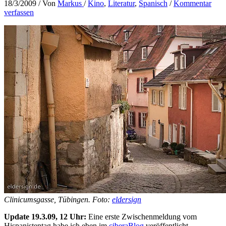
18/3/2009
/ Von
Markus
/
Kino
,
Literatur
,
Spanisch
/
Kommentar
verfassen
Clinicumsgasse, Tübingen. Foto:
eldersign
Update 19.3.09, 12 Uhr:
Eine erste Zwischenmeldung vom
Hispanistentag habe ich eben im
ciberaBlog
veröffentlicht.