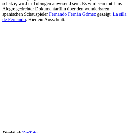
schätze, wird in Tübingen anwesend sein. Es wird sein mit Luis
Alegre gedrehter Dokumentarfilm über den wunderbaren
spanischen Schauspieler
Fernando Fernán Gómez
gezeigt:
La silla
de Fernando
. Hier ein Ausschnitt:
Direktlink
YouTube