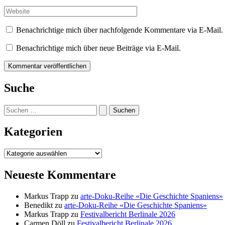
Mail-
Adresse*
Website
Benachrichtige mich über nachfolgende Kommentare via E-Mail.
Benachrichtige mich über neue Beiträge via E-Mail.
Suche
Suchen
nach:
Kategorien
Kategorien
Neueste Kommentare
Markus Trapp
zu
arte-Doku-Reihe «Die Geschichte Spaniens»
Benedikt
zu
arte-Doku-Reihe «Die Geschichte Spaniens»
Markus Trapp
zu
Festivalbericht Berlinale 2026
Carmen Döll
zu
Festivalbericht Berlinale 2026