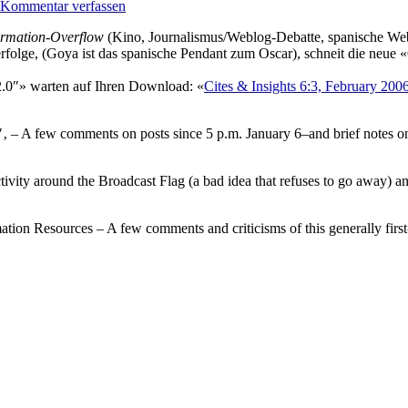
Kommentar verfassen
ormation-Overflow
(Kino, Journalismus/Weblog-Debatte, spanische Web-
rfolge, (Goya ist das spanische Pendant zum Oscar), schneit die neue «
 2.0″» warten auf Ihren Download: «
Cites & Insights 6:3, February 200
″‚ – A few comments on posts since 5 p.m. January 6–and brief notes 
vity around the Broadcast Flag (a bad idea that refuses to go away) and
rmation Resources – A few comments and criticisms of this generally fir