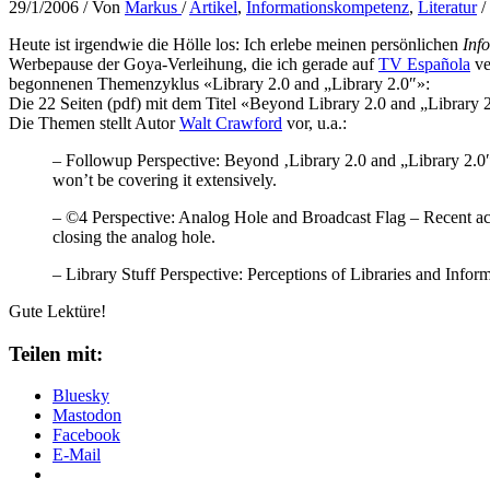
29/1/2006
/ Von
Markus
/
Artikel
,
Informationskompetenz
,
Literatur
/
Heute ist irgendwie die Hölle los: Ich erlebe meinen persönlichen
Inf
Werbepause der Goya-Verleihung, die ich gerade auf
TV Española
ve
begonnenen Themenzyklus «Library 2.0 and „Library 2.0″»:
Die 22 Seiten (pdf) mit dem Titel «Beyond Library 2.0 and „Library
Die Themen stellt Autor
Walt Crawford
vor, u.a.:
– Followup Perspective: Beyond ‚Library 2.0 and „Library 2.0
won’t be covering it extensively.
– ©4 Perspective: Analog Hole and Broadcast Flag – Recent acti
closing the analog hole.
– Library Stuff Perspective: Perceptions of Libraries and Info
Gute Lektüre!
Teilen mit:
Bluesky
Mastodon
Facebook
E-Mail