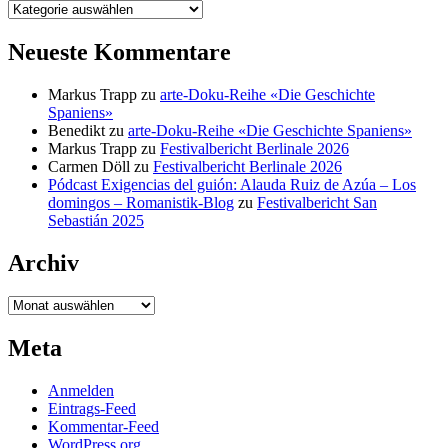
Kategorien
Neueste Kommentare
Markus Trapp
zu
arte-Doku-Reihe «Die Geschichte
Spaniens»
Benedikt
zu
arte-Doku-Reihe «Die Geschichte Spaniens»
Markus Trapp
zu
Festivalbericht Berlinale 2026
Carmen Döll
zu
Festivalbericht Berlinale 2026
Pódcast Exigencias del guión: Alauda Ruiz de Azúa – Los
domingos – Romanistik-Blog
zu
Festivalbericht San
Sebastián 2025
Archiv
Archiv
Meta
Anmelden
Eintrags-Feed
Kommentar-Feed
WordPress.org