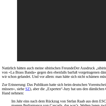
Natürlich hätten auch meine sibirischen Freunde
Der Ausdruck „sibiris
von «La Brass Banda» gegen den ebenfalls barfuß vorgetragenen d
wir schon gelandet. Und vor allem: man hätte sich nicht schämen mü
Zur Erinnerung: Das Publikum hatte sich beim deutschen Vorentschei
müssen», siehe
SZ
), aber die „Experten“-Jury hat uns den dämlichen 
Hand nehmen:
Im Jahr eins nach dem Rückzug von Stefan Raab aus dem ESC-V
magere Performance von Cascada, das war’s. Welten lagen zw