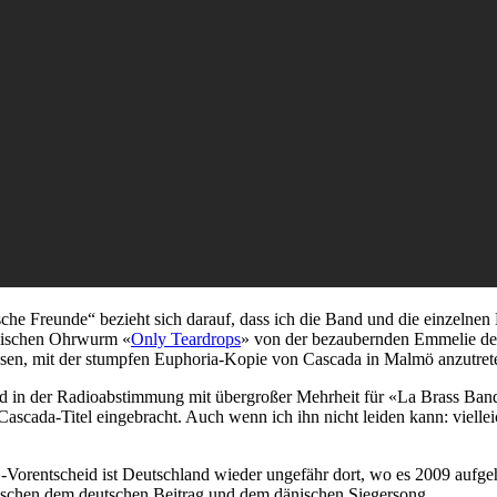
che Freunde“ bezieht sich darauf, dass ich die Band und die einzelnen
änischen Ohrwurm «
Only Teardrops
» von der bezaubernden Emmelie de 
ssen, mit der stumpfen Euphoria-Kopie von Cascada in Malmö anzutret
d in der Radioabstimmung mit übergroßer Mehrheit für «La Brass Band
Cascada-Titel eingebracht. Auch wenn ich ihn nicht leiden kann: viellei
orentscheid ist Deutschland wieder ungefähr dort, wo es 2009 aufgeh
ischen dem deutschen Beitrag und dem dänischen Siegersong.