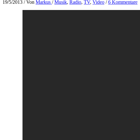
19/5/2013
/ Von
Markus
/
Musik
,
Radio
,
TV
,
Video
/
6 Kommentare