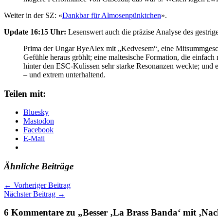
Weiter in der SZ: «
Dankbar für Almosenpünktchen
».
Update 16:15 Uhr:
Lesenswert auch die präzise Analyse des gestri
Prima der Ungar ByeAlex mit „Kedvesem“, eine Mitsummgeschicht
Gefühle heraus gröhlt; eine maltesische Formation, die einfach 
hinter den ESC-Kulissen sehr starke Resonanzen weckte; und ein
– und extrem unterhaltend.
Teilen mit:
Bluesky
Mastodon
Facebook
E-Mail
Ähnliche Beiträge
←
Vorheriger Beitrag
Nächster Beitrag
→
6 Kommentare zu „Besser ‚La Brass Banda‘ mit ‚Nac