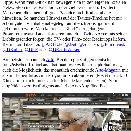
Tipps: wenn man Glück hat, bewegen sich in den eigenen Sozialen
Netzwerken (sei es Facebook, oder viel besser noch: Twitter)
Menschen, die einen auf gute TV- oder auch Radio-Inhalte
hinweisen. So mancher Hinweis auf der Twitter-Timeline hat mir
schon gute TV-Inhalte nahegelegt, auf die ich sonst gar nicht
gekommen wäre. Man kann das „Glück“ der gelungenen
Programmauswahl auch forcieren, und den Twitter-Accounts seiner
Lieblingssender folgen, die TV- oder Film- oder Radiotipps liefern.
Bei mir sind das u.a.
@ARTEde
,
@3sat
,
@zdf_neo
,
@Filmdienst
,
@DKultur
,
@DLF
oder
@DRadioWissen
.
Am liebsten schaue ich
Arte
. Bei dem großartigen deutsch-
französischen Kulturkanal hat man, wer es lieber papierhaft mag,
auch die Möglichkeit, das monatlich erscheinende
Arte-Magazin
mit
ausführlichen Infos zum Programm zu abonnieren (kostet nur 24,80
€ im Jahr!; man kann es auch 2 Monate kostenlos testen). Sehr
empfehlenswert ist übrigens auch die Arte-App fürs iPad.