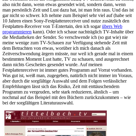
also nicht dann, wenn etwas gesendet wird, sondern dann, wenn
man persönlich Zeit und Lust dazu hat, ist man fein raus. Und das ist
gar nicht so schwer. Ich nehme zum Beispiel sehr viel auf (habe seit
10 Jahren einen Sony-Festplattenreceiver und nutze zusätzlich den
Festplatten-Receiver von T-Entertain, den ich sogar
übers Web
programmieren
kann). Oder ich schaue nachträglich TV-Inhalte über
die Mediatheken der Sender. So verschwende ich (so gut wie) nie
meine wenige zum TV-Schauen zur Verfügung stehende Zeit mit
dem Betrachten von etwas, worüber ich mich danach als
Zeitverschwendung ärgern müsste, nur weil ich gerade mal in einem
bestimmten Moment Lust hatte, TV zu schauen, und ausgerechnet
dann nichts Gescheites gesendet wurde. Auf meinen
Festplattenreceiver ist immer gutes Programm auf Vorrat vorhanden.
Was gut ist, weiß man, zugegeben, natürlich nicht immer im Voraus,
aber durch die sorgfältige Auswahl und dem Folgen verlässlicher
Empfehlungen lässt sich das Risiko, Zeit mit enttäuschendem
Programm zu vergeuden, sehr stark reduzieren, ähnlich – um
nochmal auf das Beispiel mit den Büchern zurückzukommen – wie
bei der sorgfältigen Literaturauswahl.