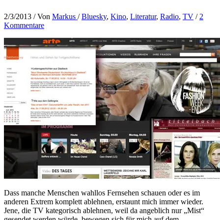
2/3/2013
/ Von
Markus
/
Bluesky
,
Kino
,
Literatur
,
Radio
,
TV
/
2
Kommentare
Dass manche Menschen wahllos Fernsehen schauen oder es im
anderen Extrem komplett ablehnen, erstaunt mich immer wieder.
Jene, die TV kategorisch ablehnen, weil da angeblich nur „Mist“
gesendet werden würde, bewegen sich für mich auf dem