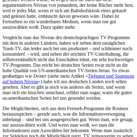
argumentativen Niveau von jemandem, der keine Bücher mehr liest,
weil er jedes Mal, wenn er sich am Bahnhofskiosk eines gekauft
und gelesen hatte, enttäuscht davon gewesen wäre. Dabei ist
Fernsehen so ein wunderbares Medium, wenn man nur gut
auszuwählen weiß. Dazu später mehr.
Vergleicht man das Niveau des deutschsprachigen TV-Programms
mit dem in anderen Ländern, haben wir neben dem unsäglichen
Trash-TV, das leider auch bei uns produziert – und schlimmer noch:
konsumiert! – wird, und neben der seichten TV-Unterhaltung, die
selbstverständlich nicht das Einschalten lohnt, ein sehr hochwertiges
TV-Programm. Das reicht bei deutschen Serien zwar nicht an die
hohe Qualität von US-amerikanischen TV-Serien heran. So etwas
großartiges wie
Dexter
(siehe mein Artikel «
Tiefgang und Spannung
auf hohem Niveau
») habe ich aus deutschen Landen noch selten
gesehen. Aber es gibt ja noch was anderes als Serien, und wenn
man sich ein bisschen umschaut, erfährt man sogar, wann die guten
us-amerikanischen Serien bei uns gesendet werden.
Die Möglichkeiten, sich aus dem Fernseh-Programm die Rosinen
herauszupicken – gerade auch, was die Informationsversorgung
anbelangt – sind bei uns ausgesprochen gut. Wenn man, wie gesagt,
nur auszuwählen weiß. Und wenn man weiß, wo man die
Informationen zum Auswählen her bekommt. Wenn man zusätzlich
zur Selektion noch die Möglichkeit nutzt, TV zeitsouverän zu sehen,