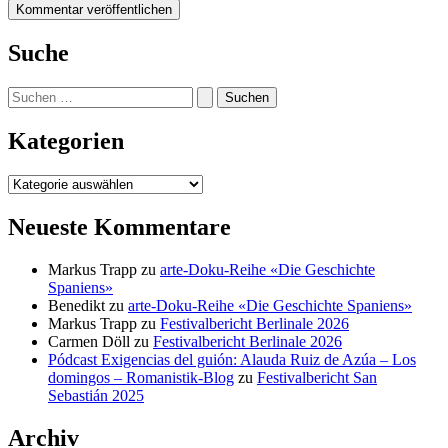
Suche
Suchen
nach:
Kategorien
Kategorien
Neueste Kommentare
Markus Trapp
zu
arte-Doku-Reihe «Die Geschichte
Spaniens»
Benedikt
zu
arte-Doku-Reihe «Die Geschichte Spaniens»
Markus Trapp
zu
Festivalbericht Berlinale 2026
Carmen Döll
zu
Festivalbericht Berlinale 2026
Pódcast Exigencias del guión: Alauda Ruiz de Azúa – Los
domingos – Romanistik-Blog
zu
Festivalbericht San
Sebastián 2025
Archiv