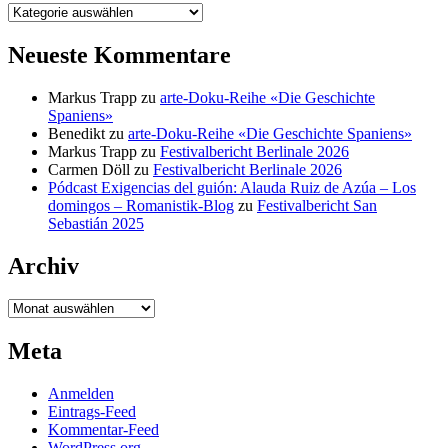
Kategorien
Neueste Kommentare
Markus Trapp
zu
arte-Doku-Reihe «Die Geschichte
Spaniens»
Benedikt
zu
arte-Doku-Reihe «Die Geschichte Spaniens»
Markus Trapp
zu
Festivalbericht Berlinale 2026
Carmen Döll
zu
Festivalbericht Berlinale 2026
Pódcast Exigencias del guión: Alauda Ruiz de Azúa – Los
domingos – Romanistik-Blog
zu
Festivalbericht San
Sebastián 2025
Archiv
Archiv
Meta
Anmelden
Eintrags-Feed
Kommentar-Feed
WordPress.org