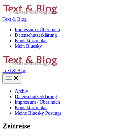
Zum
Inhalt
springen
Text & Blog
Impressum / Über mich
Datenschutzerklärung
Kontaktformular
Mein Bluesky
Text & Blog
Main
Menu
Archiv
Datenschutzerklärung
Impressum / Über mich
Kontaktformular
Meine Bluesky Postings
Zeitreise