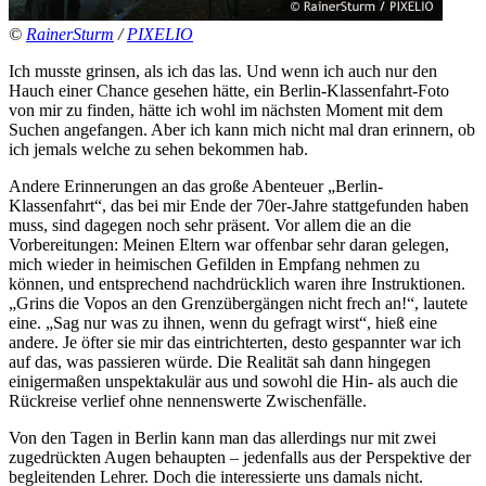
©
RainerSturm
/
PIXELIO
Ich musste grinsen, als ich das las. Und wenn ich auch nur den
Hauch einer Chance gesehen hätte, ein Berlin-Klassenfahrt-Foto
von mir zu finden, hätte ich wohl im nächsten Moment mit dem
Suchen angefangen. Aber ich kann mich nicht mal dran erinnern, ob
ich jemals welche zu sehen bekommen hab.
Andere Erinnerungen an das große Abenteuer „Berlin-
Klassenfahrt“, das bei mir Ende der 70er-Jahre stattgefunden haben
muss, sind dagegen noch sehr präsent. Vor allem die an die
Vorbereitungen: Meinen Eltern war offenbar sehr daran gelegen,
mich wieder in heimischen Gefilden in Empfang nehmen zu
können, und entsprechend nachdrücklich waren ihre Instruktionen.
„Grins die Vopos an den Grenzübergängen nicht frech an!“, lautete
eine. „Sag nur was zu ihnen, wenn du gefragt wirst“, hieß eine
andere. Je öfter sie mir das eintrichterten, desto gespannter war ich
auf das, was passieren würde. Die Realität sah dann hingegen
einigermaßen unspektakulär aus und sowohl die Hin- als auch die
Rückreise verlief ohne nennenswerte Zwischenfälle.
Von den Tagen in Berlin kann man das allerdings nur mit zwei
zugedrückten Augen behaupten – jedenfalls aus der Perspektive der
begleitenden Lehrer. Doch die interessierte uns damals nicht.