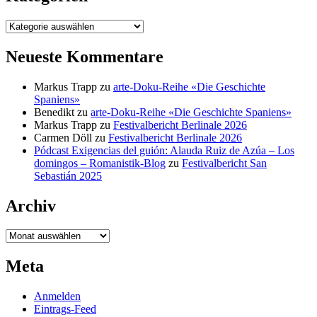
Kategorien
Neueste Kommentare
Markus Trapp
zu
arte-Doku-Reihe «Die Geschichte
Spaniens»
Benedikt
zu
arte-Doku-Reihe «Die Geschichte Spaniens»
Markus Trapp
zu
Festivalbericht Berlinale 2026
Carmen Döll
zu
Festivalbericht Berlinale 2026
Pódcast Exigencias del guión: Alauda Ruiz de Azúa – Los
domingos – Romanistik-Blog
zu
Festivalbericht San
Sebastián 2025
Archiv
Archiv
Meta
Anmelden
Eintrags-Feed