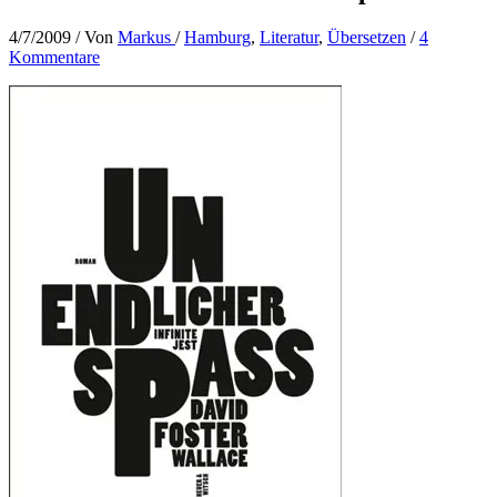
4/7/2009
/ Von
Markus
/
Hamburg
,
Literatur
,
Übersetzen
/
4
Kommentare