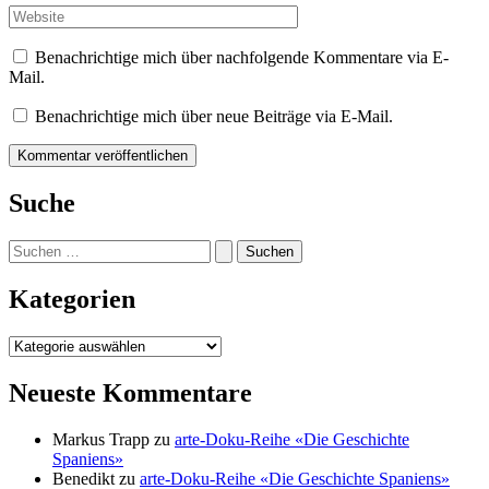
Adresse*
Website
Benachrichtige mich über nachfolgende Kommentare via E-
Mail.
Benachrichtige mich über neue Beiträge via E-Mail.
Suche
Suchen
nach:
Kategorien
Kategorien
Neueste Kommentare
Markus Trapp
zu
arte-Doku-Reihe «Die Geschichte
Spaniens»
Benedikt
zu
arte-Doku-Reihe «Die Geschichte Spaniens»