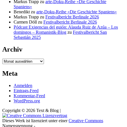
Markus Trapp
zu
arte-Doku-Reihe «Die Geschichte
Spaniens»
Benedikt
zu
arte-Doku-Reihe «Die Geschichte Spaniens»
Markus Trapp
zu
Festivalbericht Berlinale 2026
Carmen Döll
zu
Festivalbericht Berlinale 2026
Pódcast Exigencias del guión: Alauda Ruiz de Azúa – Los
domingos – Romanistik-Blog
zu
Festivalbericht San
Sebastián 2025
Archiv
Archiv
Meta
Anmelden
Eintrags-Feed
Kommentar-Feed
WordPress.org
Copyright © 2026 Text & Blog |
Dieses Werk ist lizenziert unter einer
Creative Commons
Namensnennung -