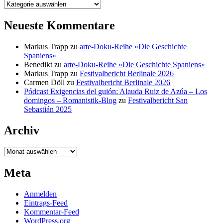
Kategorien
Neueste Kommentare
Markus Trapp
zu
arte-Doku-Reihe «Die Geschichte
Spaniens»
Benedikt
zu
arte-Doku-Reihe «Die Geschichte Spaniens»
Markus Trapp
zu
Festivalbericht Berlinale 2026
Carmen Döll
zu
Festivalbericht Berlinale 2026
Pódcast Exigencias del guión: Alauda Ruiz de Azúa – Los
domingos – Romanistik-Blog
zu
Festivalbericht San
Sebastián 2025
Archiv
Archiv
Meta
Anmelden
Eintrags-Feed
Kommentar-Feed
WordPress.org