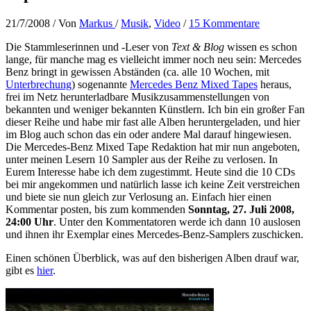
21/7/2008
/ Von
Markus
/
Musik
,
Video
/
15 Kommentare
Die Stammleserinnen und -Leser von
Text & Blog
wissen es schon
lange, für manche mag es vielleicht immer noch neu sein: Mercedes
Benz bringt in gewissen Abständen (ca. alle 10 Wochen, mit
Unterbrechung
) sogenannte
Mercedes Benz Mixed Tapes
heraus,
frei im Netz herunterladbare Musikzusammenstellungen von
bekannten und weniger bekannten Künstlern. Ich bin ein großer Fan
dieser Reihe und habe mir fast alle Alben heruntergeladen, und hier
im Blog auch schon das ein oder andere Mal darauf hingewiesen.
Die Mercedes-Benz Mixed Tape Redaktion hat mir nun angeboten,
unter meinen Lesern 10 Sampler aus der Reihe zu verlosen. In
Eurem Interesse habe ich dem zugestimmt. Heute sind die 10 CDs
bei mir angekommen und natürlich lasse ich keine Zeit verstreichen
und biete sie nun gleich zur Verlosung an. Einfach hier einen
Kommentar posten, bis zum kommenden
Sonntag, 27. Juli 2008,
24:00 Uhr
. Unter den Kommentatoren werde ich dann 10 auslosen
und ihnen ihr Exemplar eines Mercedes-Benz-Samplers zuschicken.
Einen schönen Überblick, was auf den bisherigen Alben drauf war,
gibt es
hier
.