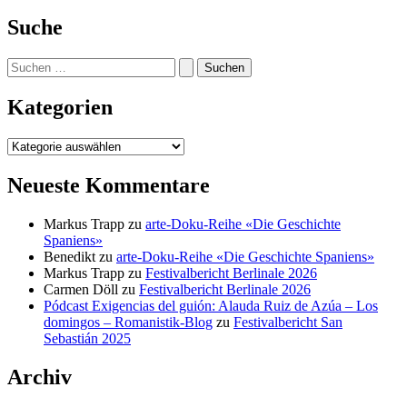
Suche
Suchen
nach:
Kategorien
Kategorien
Neueste Kommentare
Markus Trapp
zu
arte-Doku-Reihe «Die Geschichte
Spaniens»
Benedikt
zu
arte-Doku-Reihe «Die Geschichte Spaniens»
Markus Trapp
zu
Festivalbericht Berlinale 2026
Carmen Döll
zu
Festivalbericht Berlinale 2026
Pódcast Exigencias del guión: Alauda Ruiz de Azúa – Los
domingos – Romanistik-Blog
zu
Festivalbericht San
Sebastián 2025
Archiv