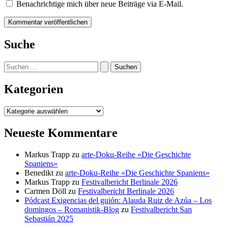
Benachrichtige mich über neue Beiträge via E-Mail.
Suche
Suchen
nach:
Kategorien
Kategorien
Neueste Kommentare
Markus Trapp
zu
arte-Doku-Reihe «Die Geschichte
Spaniens»
Benedikt
zu
arte-Doku-Reihe «Die Geschichte Spaniens»
Markus Trapp
zu
Festivalbericht Berlinale 2026
Carmen Döll
zu
Festivalbericht Berlinale 2026
Pódcast Exigencias del guión: Alauda Ruiz de Azúa – Los
domingos – Romanistik-Blog
zu
Festivalbericht San
Sebastián 2025