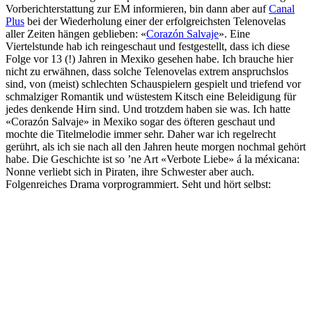
Vorberichterstattung zur EM informieren, bin dann aber auf
Canal
Plus
bei der Wiederholung einer der erfolgreichsten Telenovelas
aller Zeiten hängen geblieben: «
Corazón Salvaje
». Eine
Viertelstunde hab ich reingeschaut und festgestellt, dass ich diese
Folge vor 13 (!) Jahren in Mexiko gesehen habe. Ich brauche hier
nicht zu erwähnen, dass solche Telenovelas extrem anspruchslos
sind, von (meist) schlechten Schauspielern gespielt und triefend vor
schmalziger Romantik und wüstestem Kitsch eine Beleidigung für
jedes denkende Hirn sind. Und trotzdem haben sie was. Ich hatte
«Corazón Salvaje» in Mexiko sogar des öfteren geschaut und
mochte die Titelmelodie immer sehr. Daher war ich regelrecht
gerührt, als ich sie nach all den Jahren heute morgen nochmal gehört
habe. Die Geschichte ist so ’ne Art «Verbote Liebe» á la méxicana:
Nonne verliebt sich in Piraten, ihre Schwester aber auch.
Folgenreiches Drama vorprogrammiert. Seht und hört selbst: