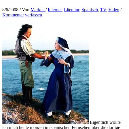
8/6/2008
/ Von
Markus
/
Internet
,
Literatur
,
Spanisch
,
TV
,
Video
/
Kommentar verfassen
Eigentlich wollte
ich mich heute morgen im spanischen Fernsehen über die dortige