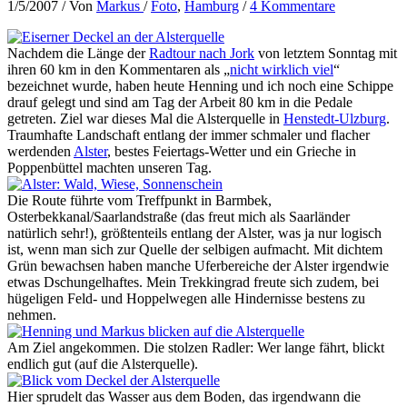
1/5/2007
/ Von
Markus
/
Foto
,
Hamburg
/
4 Kommentare
Nachdem die Länge der
Radtour nach Jork
von letztem Sonntag mit
ihren 60 km in den Kommentaren als „
nicht wirklich viel
“
bezeichnet wurde, haben heute Henning und ich noch eine Schippe
drauf gelegt und sind am Tag der Arbeit 80 km in die Pedale
getreten. Ziel war dieses Mal die Alsterquelle in
Henstedt-Ulzburg
.
Traumhafte Landschaft entlang der immer schmaler und flacher
werdenden
Alster
, bestes Feiertags-Wetter und ein Grieche in
Poppenbüttel machten unseren Tag.
Die Route führte vom Treffpunkt in Barmbek,
Osterbekkanal/Saarlandstraße (das freut mich als Saarländer
natürlich sehr!), größtenteils entlang der Alster, was ja nur logisch
ist, wenn man sich zur Quelle der selbigen aufmacht. Mit dichtem
Grün bewachsen haben manche Uferbereiche der Alster irgendwie
etwas Dschungelhaftes. Mein Trekkingrad freute sich zudem, bei
hügeligen Feld- und Hoppelwegen alle Hindernisse bestens zu
nehmen.
Am Ziel angekommen. Die stolzen Radler: Wer lange fährt, blickt
endlich gut (auf die Alsterquelle).
Hier sprudelt das Wasser aus dem Boden, das irgendwann die