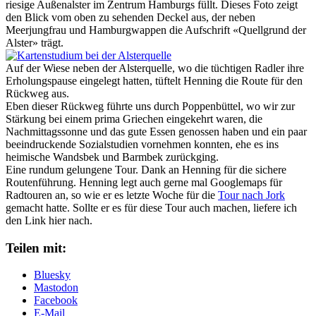
riesige Außenalster im Zentrum Hamburgs füllt. Dieses Foto zeigt
den Blick vom oben zu sehenden Deckel aus, der neben
Meerjungfrau und Hamburgwappen die Aufschrift «Quellgrund der
Alster» trägt.
Auf der Wiese neben der Alsterquelle, wo die tüchtigen Radler ihre
Erholungspause eingelegt hatten, tüftelt Henning die Route für den
Rückweg aus.
Eben dieser Rückweg führte uns durch Poppenbüttel, wo wir zur
Stärkung bei einem prima Griechen eingekehrt waren, die
Nachmittagssonne und das gute Essen genossen haben und ein paar
beeindruckende Sozialstudien vornehmen konnten, ehe es ins
heimische Wandsbek und Barmbek zurückging.
Eine rundum gelungene Tour. Dank an Henning für die sichere
Routenführung. Henning legt auch gerne mal Googlemaps für
Radtouren an, so wie er es letzte Woche für die
Tour nach Jork
gemacht hatte. Sollte er es für diese Tour auch machen, liefere ich
den Link hier nach.
Teilen mit:
Bluesky
Mastodon
Facebook
E-Mail