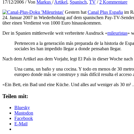
17/12/2006
/ Von
Markus
/
Artikel
,
Spanisch
,
TV
/
2 Kommentare
Gestern hat
Canal Plus España
im Ra
24. Januar 2007 in Wiederholung auf dem spanischen Pay-TV-Sender z
über einen Verdienst von 1000 Euro hinauskommen.
Der in Spanien mittlerweile weit verbreitete Ausdruck «
mileuristas
» w
Pertenecen a la generación más preparada de la historia de Espa
sociales les han impedido llegar a donde pensaban llegar.
Nach dem Artikel aus dem Vorjahr, legt El País in dieser Woche nac
Una cama, un baño y una cocina. Y todo en menos de 30 metros 
europeo donde más se construye y más difícil resulta el acceso 
«Ein Bett, ein Bad und eine Küche. Und alles auf weniger als 30 m² 
Teilen mit:
Bluesky
Mastodon
Facebook
E-Mail