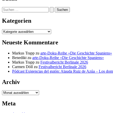
Suchen
nach:
Kategorien
Kategorien
Neueste Kommentare
Markus Trapp
zu
arte-Doku-Reihe «Die Geschichte Spaniens»
Benedikt
zu
arte-Doku-Reihe «Die Geschichte Spaniens»
Markus Trapp
zu
Festivalbericht Berlinale 2026
Carmen Döll
zu
Festivalbericht Berlinale 2026
Pódcast Exigencias del guión: Alauda Ruiz de Azúa – Los do
Archiv
Archiv
Meta