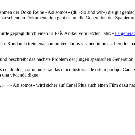
hmen der Doku-Reihe «Así somos» (dt: «So sind wir») die gut gemac
u sehenden Dokumentation geht es um die Generation der Spanier um d
urde geprägt durch einen El-País-Artikel vom letzten Jahr: «
La generac
ña. Rondan la treintena, son universitarios y saben idiomas. Pero los ba
h und beschreibt das nächste Problem der jungen spanischen Generatio
cuadrados, como muestran las cinco historias de este reportaje. Cada v
a una vivienda digna.
…» – «Así somos» wird sicher auf Canal Plus auch einen Film dazu nac