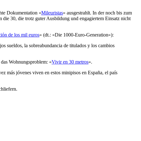
hte Dokumentation «
Mileuristas
» ausgestrahlt. In der noch bis zum
ie 30, die trotz guter Ausbildung und engagiertem Einsatz nicht
ión de los mil euros
» (dt.: «Die 1000-Euro-Generation»):
jos sueldos, la sobreabundancia de titulados y los cambios
n, das Wohnungsproblem: «
Vivir en 30 metros
».
ez más jóvenes viven en estos minipisos en España, el país
hliefern.