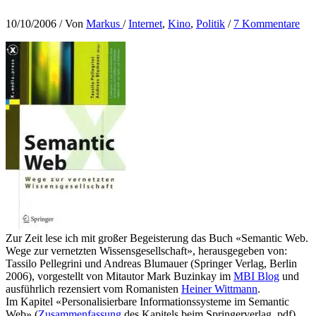
10/10/2006
/ Von
Markus
/
Internet
,
Kino
,
Politik
/
7 Kommentare
Zur Zeit lese ich mit großer Begeisterung das Buch «Semantic Web.
Wege zur vernetzten Wissensgesellschaft», herausgegeben von:
Tassilo Pellegrini und Andreas Blumauer (Springer Verlag, Berlin
2006), vorgestellt von Mitautor Mark Buzinkay im
MBI Blog
und
ausführlich rezensiert vom Romanisten
Heiner Wittmann
.
Im Kapitel «Personalisierbare Informationssysteme im Semantic
Web» (
Zusammenfassung
des Kapitels beim Springerverlag, pdf)