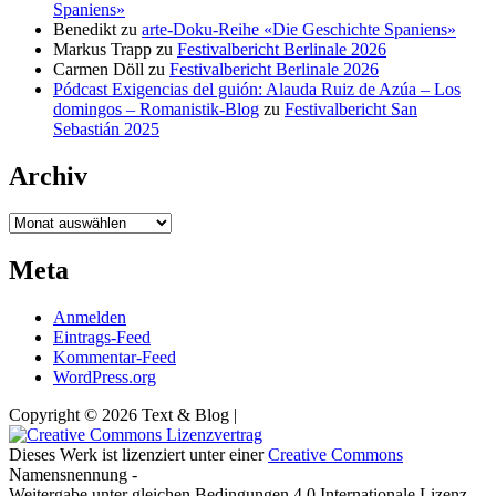
Spaniens»
Benedikt
zu
arte-Doku-Reihe «Die Geschichte Spaniens»
Markus Trapp
zu
Festivalbericht Berlinale 2026
Carmen Döll
zu
Festivalbericht Berlinale 2026
Pódcast Exigencias del guión: Alauda Ruiz de Azúa – Los
domingos – Romanistik-Blog
zu
Festivalbericht San
Sebastián 2025
Archiv
Archiv
Meta
Anmelden
Eintrags-Feed
Kommentar-Feed
WordPress.org
Copyright © 2026 Text & Blog |
Dieses Werk ist lizenziert unter einer
Creative Commons
Namensnennung -
Weitergabe unter gleichen Bedingungen 4.0 Internationale Lizenz.