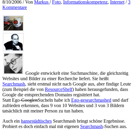
8/10/2006
/ Von
Markus
/
Foto
,
Informationskompetenz
,
Internet
/
3
Kommentare
Google entwickelt eine Suchmaschine, die gleichzeitig
Websites und Bilder zu einer Recherche liefert. Sie heißt
Searchmash
, sieht erstmal nicht nach Google aus, aber findige Leute
(zum Beispiel die von
ResourceShelf
) haben herausgefunden, dass
Google die entsprechenden Domains regisitriert hat.
Statt Ego-
Googlen
Sucheln habe ich
Ego-gesearchmashed
und darf
zufrieden erkennen, dass 9 von 10 Websites und 3 von 3 Bildern
tatsächlich mit meiner Person zu tun haben.
Auch ein
hansestädtisches
Searchmash bringt schöne Ergebnisse.
Probiert es doch einfach mal mit eigenen
Searchmash
-Suchen aus.