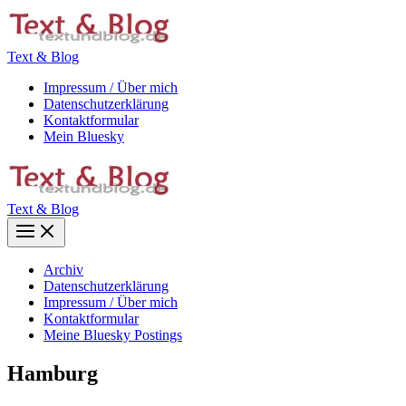
Zum
Inhalt
springen
Text & Blog
Impressum / Über mich
Datenschutzerklärung
Kontaktformular
Mein Bluesky
Text & Blog
Main
Menu
Archiv
Datenschutzerklärung
Impressum / Über mich
Kontaktformular
Meine Bluesky Postings
Hamburg