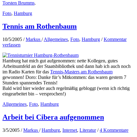
Torsten Brumms
.
Foto
,
Hamburg
Tennis am Rothenbaum
10/5/2005
/
Markus
/
Allgemeines
,
Foto
,
Hamburg
/
Kommentar
verfassen
Hamburg hat mich gut aufgenommen: nette Kollegen, gutes
Arbeitsumfeld an der Staatsbibliothek und dann hab ich auch noch
im Radio Karten für das
Tennis-Masters am Rothenbaum
gewonnen! Doro: Danke für’s Mitkommen: das waren gestern 7
Stunden spannendes Tennis!
Bald wird hier wieder auch regelmäßig gebloggt (wenn ich richtig
eingearbeitet bin – versprochen!)
Allgemeines
,
Foto
,
Hamburg
Arbeit bei Cibera aufgenommen
3/5/2005
/
Markus
/
Hamburg
,
Internet
,
Literatur
/
4 Kommentare