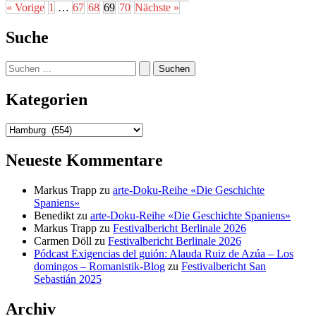
« Vorige
1
…
67
68
69
70
Nächste »
Suche
Suchen
nach:
Kategorien
Kategorien
Neueste Kommentare
Markus Trapp
zu
arte-Doku-Reihe «Die Geschichte
Spaniens»
Benedikt
zu
arte-Doku-Reihe «Die Geschichte Spaniens»
Markus Trapp
zu
Festivalbericht Berlinale 2026
Carmen Döll
zu
Festivalbericht Berlinale 2026
Pódcast Exigencias del guión: Alauda Ruiz de Azúa – Los
domingos – Romanistik-Blog
zu
Festivalbericht San
Sebastián 2025
Archiv