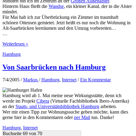
Minuten bin ich im Zentrum an der
Großen Außenalster
.
Hinterm Haus fließt die
Wandse
, ein kleiner Kanal, der in die Alster
mündet.
Für Mai hab ich zur Überbrückung ein Zimmer im traumhaft
schönen Ottensen gemietet. Jetzt heißt es nur noch die Wohnung in
Alt-Saarbrücken leerräumen und den Umzug vorbereiten…
…
Wohnungssuche
Weiterlesen »
erfolgreich
Hamburg
Von Saarbrücken nach Hamburg
7/4/2005
/
Markus
/
Hamburg
,
Internet
/
Ein Kommentar
Hamburg wird ab 1. Mai meine neue Wirkungsstätte, denn ich
werde im Projekt
Cibera
(Virtuelle Fachbibliothek Ibero-Amerika)
an der
Staats- und Universitätsbibliothek Hamburg
arbeiten.
Wer mir einen Tipp zur Wohnungssuche geben möchte, kann dies
gerne hier in den Kommentaren oder
per Mail
tun. Danke!
Hamburg
,
Internet
Buchseite 69 von 70