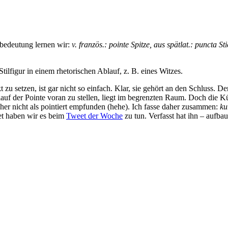
bedeutung lernen wir:
v. französ.: pointe Spitze, aus spätlat.: puncta St
ilfigur in einem rhetorischen Ablauf, z. B. eines Witzes.
u setzen, ist gar nicht so einfach. Klar, sie gehört an den Schluss. Der 
lauf der Pointe voran zu stellen, liegt im begrenzten Raum. Doch die K
er nicht als pointiert empfunden (hehe). Ich fasse daher zusammen:
ku
et haben wir es beim
Tweet der Woche
zu tun. Verfasst hat ihn – aufba