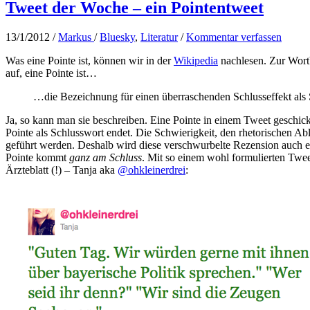
Tweet der Woche – ein Pointentweet
13/1/2012
/
Markus
/
Bluesky
,
Literatur
/
Kommentar verfassen
Was eine Pointe ist, können wir in der
Wikipedia
nachlesen. Zur Wort
auf, eine Pointe ist…
…die Bezeichnung für einen überraschenden Schlusseffekt als St
Ja, so kann man sie beschreiben. Eine Pointe in einem Tweet geschickt z
Pointe als Schlusswort endet. Die Schwierigkeit, den rhetorischen Ab
geführt werden. Deshalb wird diese verschwurbelte Rezension auch eh
Pointe kommt
ganz am Schluss
. Mit so einem wohl formulierten Twe
Ärzteblatt (!) – Tanja aka
@ohkleinerdrei
: