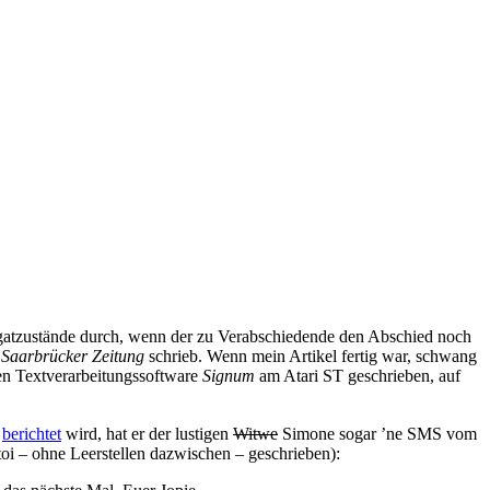
gregatzustände durch, wenn der zu Verabschiedende den Abschied noch
e
Saarbrücker Zeitung
schrieb. Wenn mein Artikel fertig war, schwang
en Textverarbeitungssoftware
Signum
am Atari ST geschrieben, auf
e
berichtet
wird, hat er der lustigen
Witwe
Simone sogar ’ne SMS vom
,toi – ohne Leerstellen dazwischen – geschrieben):