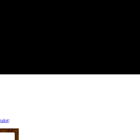
alot
: