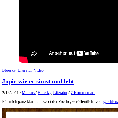
Bluesky
,
Literatur
,
Video
Jopie wie er simst und lebt
2/12/2011
/
Markus
/
Bluesky
,
Literatur
/
7 Kommentare
Für mich ganz klar der Tweet der Woche, veröffentlicht von
@schlenz