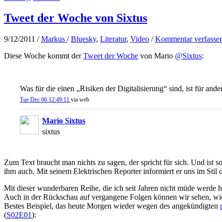
Tweet der Woche von Sixtus
9/12/2011
/
Markus
/
Bluesky
,
Literatur
,
Video
/
Kommentar verfasse
Diese Woche kommt der
Tweet der Woche
von Mario
@Sixtus
:
Was für die einen „Risiken der Digitalisierung“ sind, ist für ande
Tue Dec 06 12:49:11
via web
Mario Sixtus
sixtus
Zum Text braucht man nichts zu sagen, der spricht für sich. Und ist 
ihm auch. Mit seinem Elektrischen Reporter informiert er uns im Stil d
Mit dieser wunderbaren Reihe, die ich seit Jahren nicht müde werde hi
Auch in der Rückschau auf vergangene Folgen können wir sehen, wie 
Bestes Beispiel, das heute Morgen wieder wegen des angekündigten
(
S02E01
):