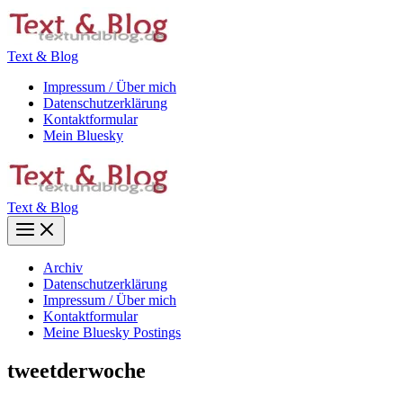
Zum
Inhalt
springen
Text & Blog
Impressum / Über mich
Datenschutzerklärung
Kontaktformular
Mein Bluesky
Text & Blog
Main
Menu
Archiv
Datenschutzerklärung
Impressum / Über mich
Kontaktformular
Meine Bluesky Postings
tweetderwoche