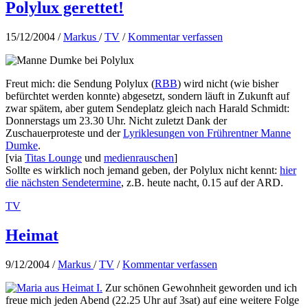
Polylux gerettet!
15/12/2004
/
Markus
/
TV
/
Kommentar verfassen
Freut mich: die Sendung Polylux (
RBB
) wird nicht (wie bisher
befürchtet werden konnte) abgesetzt, sondern läuft in Zukunft auf
zwar spätem, aber gutem Sendeplatz gleich nach Harald Schmidt:
Donnerstags um 23.30 Uhr. Nicht zuletzt Dank der
Zuschauerproteste und der
Lyriklesungen von Frührentner Manne
Dumke
.
[via
Titas Lounge
und
medienrauschen
]
Sollte es wirklich noch jemand geben, der Polylux nicht kennt:
hier
die nächsten Sendetermine
, z.B. heute nacht, 0.15 auf der ARD.
TV
Heimat
9/12/2004
/
Markus
/
TV
/
Kommentar verfassen
Zur schönen Gewohnheit geworden und ich
freue mich jeden Abend (22.25 Uhr auf 3sat) auf eine weitere Folge