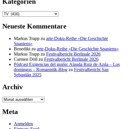
Kategorien
Kategorien
Neueste Kommentare
Markus Trapp
zu
arte-Doku-Reihe «Die Geschichte
Spaniens»
Benedikt
zu
arte-Doku-Reihe «Die Geschichte Spaniens»
Markus Trapp
zu
Festivalbericht Berlinale 2026
Carmen Döll
zu
Festivalbericht Berlinale 2026
Pódcast Exigencias del guión: Alauda Ruiz de Azúa – Los
domingos – Romanistik-Blog
zu
Festivalbericht San
Sebastián 2025
Archiv
Archiv
Meta
Anmelden
Eintrags-Feed