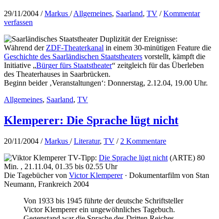
29/11/2004
/
Markus
/
Allgemeines
,
Saarland
,
TV
/
Kommentar
verfassen
Duplizität der Ereignisse:
Während der
ZDF-Theaterkanal
in einem 30-minütigen Feature die
Geschichte des Saarländischen Staatstheaters
vorstellt, kämpft die
Initiative „
Bürger fürs Staatstheater
“ zeitgleich für das Überleben
des Theaterhauses in Saarbrücken.
Beginn beider ‚Veranstaltungen‘: Donnerstag, 2.12.04, 19.00 Uhr.
Allgemeines
,
Saarland
,
TV
Klemperer: Die Sprache lügt nicht
20/11/2004
/
Markus
/
Literatur
,
TV
/
2 Kommentare
TV-Tipp:
Die Sprache lügt nicht
(ARTE) 80
Min. , 21.11.04, 01.35 bis 02.55 Uhr
Die Tagebücher von
Victor Klemperer
· Dokumentarfilm von Stan
Neumann, Frankreich 2004
Von 1933 bis 1945 führte der deutsche Schriftsteller
Victor Klemperer ein ungewöhnliches Tagebuch.
Gegenstand war die Sprache des Dritten Reiches,