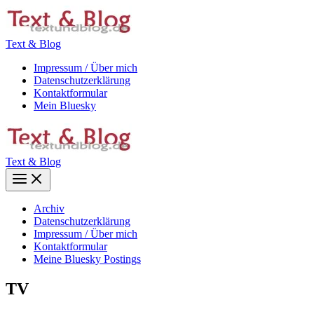
Zum
Inhalt
springen
Text & Blog
Impressum / Über mich
Datenschutzerklärung
Kontaktformular
Mein Bluesky
Text & Blog
Main
Menu
Archiv
Datenschutzerklärung
Impressum / Über mich
Kontaktformular
Meine Bluesky Postings
TV