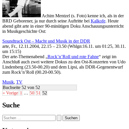
Achim Mentzel (s. Foto) kenne ich, als in der
BRD Geborener, ja nur durch seine Auftritte bei
Kalkofe
. Heute
abend gibt arte in einer 90-minütigen Doku Anschauungsunterricht
in Musikgeschichte Ost:
Soundtrack Ost – Macht und Musik in der DDR
arte, Fr., 12.11.2004, 22.15 – 23.50 (Whlgn:16.11. um 01:25, 30.11.
um 15:15)
Der arte-Themenabend „
Rock’n’Roll und rote Fahne
“ zeigt im
Anschluß auch zwei weitere Dokus zu den Ost-Konzerten von Udo
Lindenberg (23.50-00.20) und dem Lipsi, als DDR-Gegenentwurf
zum Rock’n’Roll (00.20-00.50).
Musik
,
TV
Buchseite 52 von 52
« Vorige
1
…
50
51
52
Suche
Suchen
nach: