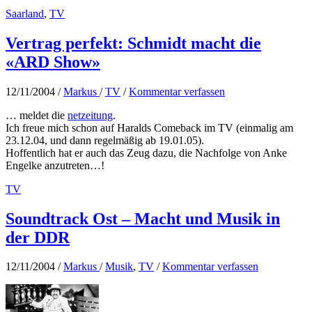
Tatort:
Saarland
,
TV
Einführung
in
die
Vertrag perfekt: Schmidt macht die
Lebenskunst!?
«ARD Show»
12/11/2004
/
Markus
/
TV
/
Kommentar verfassen
… meldet die
netzeitung
.
Ich freue mich schon auf Haralds Comeback im TV (einmalig am
23.12.04, und dann regelmäßig ab 19.01.05).
Hoffentlich hat er auch das Zeug dazu, die Nachfolge von Anke
Engelke anzutreten…!
TV
Soundtrack Ost – Macht und Musik in
der DDR
12/11/2004
/
Markus
/
Musik
,
TV
/
Kommentar verfassen