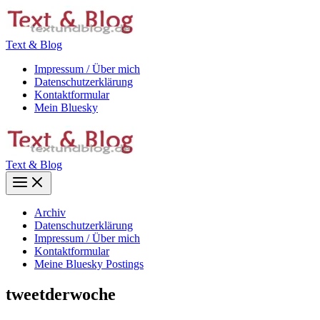
Zum
Inhalt
springen
Text & Blog
Impressum / Über mich
Datenschutzerklärung
Kontaktformular
Mein Bluesky
Text & Blog
Main
Menu
Archiv
Datenschutzerklärung
Impressum / Über mich
Kontaktformular
Meine Bluesky Postings
tweetderwoche