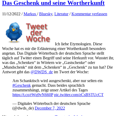
Das Geschenk und seine Wortherkunft
11/12/2022
/
Markus
/
Bluesky
,
Literatur
/
Kommentar verfassen
Ich liebe Etymologien. Diese
Woche hat es mir die Erläuterung einer Wortherkunft besonders
angetan. Das Digitale Wörterbuch der deutschen Sprache stellt
täglich auf Twitter einen Begriff und seine Herkunft vor. Wusstet ihr,
was das „Schenken“ in Wörtern wie „Gastschenke“ oder
„Mundschenk“ mit dem „Schenken“ in „Geschenk“ zu tun hat? Die
Antwort gibt das
@DWDS_de
im Tweet der Woche:
Am Schanktisch wird ausgeschenkt, aber nur selten ein
#Geschenk
gemacht. Dass beides sprachlich
zusammenhängt, zeigt unser Artikel des Tages
https://t.co/rWq9vN660P
pic.twitter.com/zCsBSTUcCT
— Digitales Wörterbuch der deutschen Sprache
(@dwds_de)
December 7, 2022