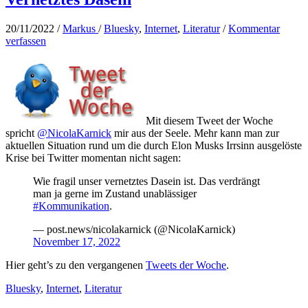
20/11/2022
/
Markus
/
Bluesky
,
Internet
,
Literatur
/
Kommentar
verfassen
Mit diesem Tweet der Woche
spricht
@NicolaKarnick
mir aus der Seele. Mehr kann man zur
aktuellen Situation rund um die durch Elon Musks Irrsinn ausgelöste
Krise bei Twitter momentan nicht sagen:
Wie fragil unser vernetztes Dasein ist. Das verdrängt
man ja gerne im Zustand unablässiger
#Kommunikation
.
— post.news/nicolakarnick (@NicolaKarnick)
November 17, 2022
Hier geht’s zu den vergangenen
Tweets der Woche
.
Bluesky
,
Internet
,
Literatur