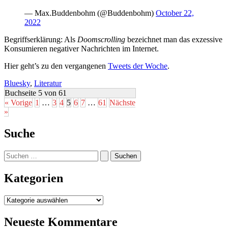
— Max.Buddenbohm (@Buddenbohm)
October 22,
2022
Begriffserklärung: Als
Doomscrolling
bezeichnet man das exzessive
Konsumieren negativer Nachrichten im Internet.
Hier geht’s zu den vergangenen
Tweets der Woche
.
Bluesky
,
Literatur
Buchseite 5 von 61
« Vorige
1
…
3
4
5
6
7
…
61
Nächste
»
Suche
Suchen
nach:
Kategorien
Kategorien
Neueste Kommentare