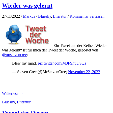
Wieder was gelernt
27/11/2022
/
Markus
/
Bluesky
,
Literatur
/
Kommentar verfassen
Ein Tweet aus der Reihe „Wieder
was gelernt“ ist für mich der Tweet der Woche, gepostet von
@mrstevencree
:
Blew my mind.
pic.twitter.com/M3FShuUyQz
— Steven Cree (@MrStevenCree)
November 22, 2022
…
Wieder
Weiterlesen »
was
Bluesky
,
Literatur
gelernt
Vernetztes Dasein