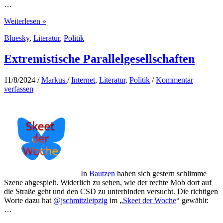
…
Nie
Weiterlesen »
wieder
Bluesky
,
Literatur
,
Politik
Extremistische Parallelgesellschaften
11/8/2024
/
Markus
/
Internet
,
Literatur
,
Politik
/
Kommentar
verfassen
In
Bautzen
haben sich gestern schlimme
Szene abgespielt. Widerlich zu sehen, wie der rechte Mob dort auf
die Straße geht und den CSD zu unterbinden versucht. Die richtigen
Worte dazu hat
@jschmitzleipzig
im „
Skeet der Woche
“ gewählt:
…