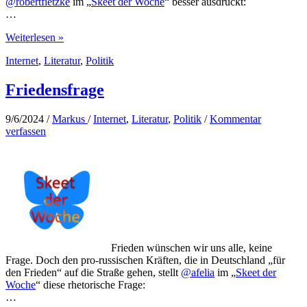
@robertfietzke
im „
Skeet der Woche
“ besser ausdrückt:
…
Solidarität
Weiterlesen »
statt
Internet
,
Literatur
,
Politik
Ohmacht
Friedensfrage
9/6/2024
/
Markus
/
Internet
,
Literatur
,
Politik
/
Kommentar
verfassen
Frieden wünschen wir uns alle, keine
Frage. Doch den pro-russischen Kräften, die in Deutschland „für
den Frieden“ auf die Straße gehen, stellt
@afelia
im „
Skeet der
Woche
“ diese rhetorische Frage:
…