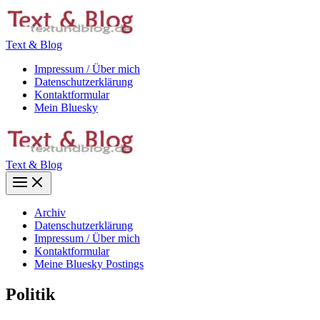
Zum
Inhalt
springen
Text & Blog
Impressum / Über mich
Datenschutzerklärung
Kontaktformular
Mein Bluesky
Text & Blog
Main
Menu
Archiv
Datenschutzerklärung
Impressum / Über mich
Kontaktformular
Meine Bluesky Postings
Politik