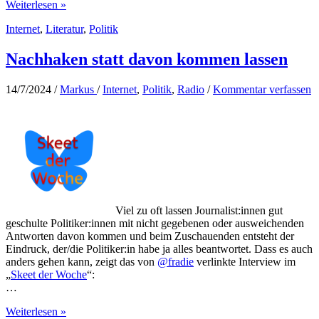
Extremistische
Weiterlesen »
Parallelgesellschaften
Internet
,
Literatur
,
Politik
Nachhaken statt davon kommen lassen
14/7/2024
/
Markus
/
Internet
,
Politik
,
Radio
/
Kommentar verfassen
Viel zu oft lassen Journalist:innen gut
geschulte Politiker:innen mit nicht gegebenen oder ausweichenden
Antworten davon kommen und beim Zuschauenden entsteht der
Eindruck, der/die Politiker:in habe ja alles beantwortet. Dass es auch
anders gehen kann, zeigt das von
@fradie
verlinkte Interview im
„
Skeet der Woche
“:
…
Nachhaken
Weiterlesen »