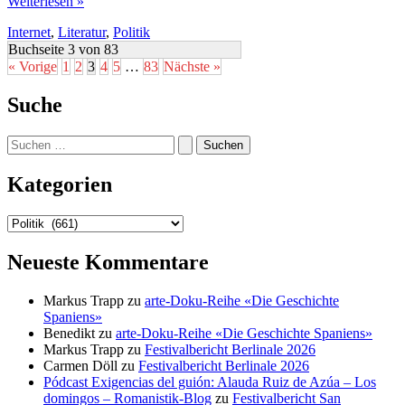
Die
Weiterlesen »
Ursachen
Internet
,
Literatur
,
Politik
des
Rassismus
Buchseite 3 von 83
auf
« Vorige
1
2
3
4
5
…
83
Nächste »
Sylt
Suche
Suchen
nach:
Kategorien
Kategorien
Neueste Kommentare
Markus Trapp
zu
arte-Doku-Reihe «Die Geschichte
Spaniens»
Benedikt
zu
arte-Doku-Reihe «Die Geschichte Spaniens»
Markus Trapp
zu
Festivalbericht Berlinale 2026
Carmen Döll
zu
Festivalbericht Berlinale 2026
Pódcast Exigencias del guión: Alauda Ruiz de Azúa – Los
domingos – Romanistik-Blog
zu
Festivalbericht San