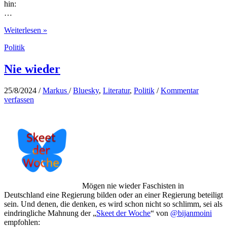
hin:
…
Nie
Weiterlesen »
wieder
Politik
Faschismus
Nie wieder
25/8/2024
/
Markus
/
Bluesky
,
Literatur
,
Politik
/
Kommentar
verfassen
Mögen nie wieder Faschisten in
Deutschland eine Regierung bilden oder an einer Regierung beteiligt
sein. Und denen, die denken, es wird schon nicht so schlimm, sei als
eindringliche Mahnung der „
Skeet der Woche
“ von
@bijanmoini
empfohlen: