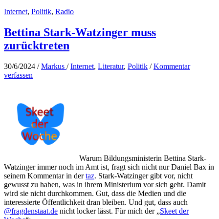
statt
Internet
,
Politik
,
Radio
davon
kommen
lassen
Bettina Stark-Watzinger muss
zurücktreten
30/6/2024
/
Markus
/
Internet
,
Literatur
,
Politik
/
Kommentar
verfassen
Warum Bildungsministerin Bettina Stark-
Watzinger immer noch im Amt ist, fragt sich nicht nur Daniel Bax in
seinem Kommentar in der
taz
. Stark-Watzinger gibt vor, nicht
gewusst zu haben, was in ihrem Ministerium vor sich geht. Damit
wird sie nicht durchkommen. Gut, dass die Medien und die
interessierte Öffentlichkeit dran bleiben. Und gut, dass auch
@fragdenstaat.de
nicht locker lässt. Für mich der „
Skeet der