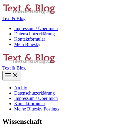
Zum
Inhalt
springen
Text & Blog
Impressum / Über mich
Datenschutzerklärung
Kontaktformular
Mein Bluesky
Text & Blog
Main
Menu
Archiv
Datenschutzerklärung
Impressum / Über mich
Kontaktformular
Meine Bluesky Postings
Wissenschaft