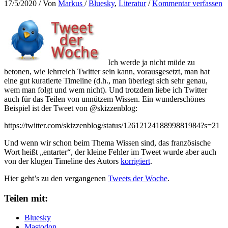
17/5/2020
/ Von
Markus
/
Bluesky
,
Literatur
/
Kommentar verfassen
Ich werde ja nicht müde zu
betonen, wie lehrreich Twitter sein kann, vorausgesetzt, man hat
eine gut kuratierte Timeline (d.h., man überlegt sich sehr genau,
wem man folgt und wem nicht). Und trotzdem liebe ich Twitter
auch für das Teilen von unnützem Wissen. Ein wunderschönes
Beispiel ist der Tweet von @skizzenblog:
https://twitter.com/skizzenblog/status/1261212418899881984?s=21
Und wenn wir schon beim Thema Wissen sind, das französische
Wort heißt „entarter“, der kleine Fehler im Tweet wurde aber auch
von der klugen Timeline des Autors
korrigiert
.
Hier geht’s zu den vergangenen
Tweets der Woche
.
Teilen mit:
Bluesky
Mastodon