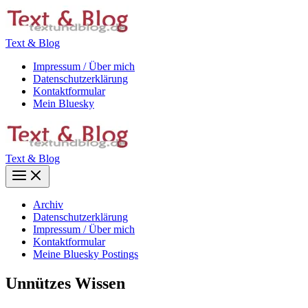
Zum
Inhalt
springen
Text & Blog
Impressum / Über mich
Datenschutzerklärung
Kontaktformular
Mein Bluesky
Text & Blog
Main
Menu
Archiv
Datenschutzerklärung
Impressum / Über mich
Kontaktformular
Meine Bluesky Postings
Unnützes Wissen