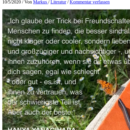
10/5/2020
/ Von
Markus
/
Literatur
/
Kommentar verfassen