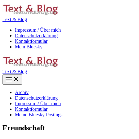
Zum
Inhalt
springen
Text & Blog
Impressum / Über mich
Datenschutzerklärung
Kontaktformular
Mein Bluesky
Text & Blog
Main
Menu
Archiv
Datenschutzerklärung
Impressum / Über mich
Kontaktformular
Meine Bluesky Postings
Freundschaft