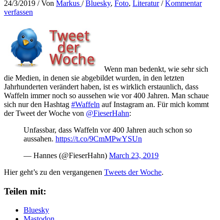
24/3/2019
/ Von
Markus
/
Bluesky
,
Foto
,
Literatur
/
Kommentar
verfassen
Wenn man bedenkt, wie sehr sich
die Medien, in denen sie abgebildet wurden, in den letzten
Jahrhunderten verändert haben, ist es wirklich erstaunlich, dass
Waffeln immer noch so aussehen wie vor 400 Jahren. Man schaue
sich nur den Hashtag
#Waffeln
auf Instagram an. Für mich kommt
der Tweet der Woche von
@FieserHahn
:
Unfassbar, dass Waffeln vor 400 Jahren auch schon so
aussahen.
https://t.co/9CmMPwYSUn
— Hannes (@FieserHahn)
March 23, 2019
Hier geht’s zu den vergangenen
Tweets der Woche
.
Teilen mit:
Bluesky
Mastodon