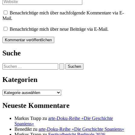
Adresse*
Website
Benachrichtige mich über nachfolgende Kommentare via E-
Mail.
Benachrichtige mich über neue Beiträge via E-Mail.
Suche
Suchen
nach:
Kategorien
Kategorien
Neueste Kommentare
Markus Trapp
zu
arte-Doku-Reihe «Die Geschichte
Spaniens»
Benedikt
zu
arte-Doku-Reihe «Die Geschichte Spaniens»
Markus Trapp
zu
Festivalbericht Berlinale 2026