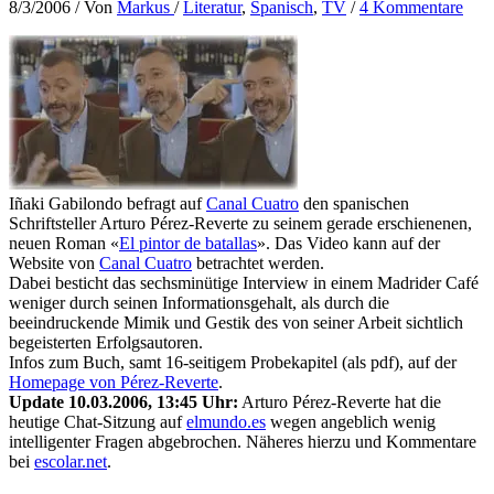
8/3/2006
/ Von
Markus
/
Literatur
,
Spanisch
,
TV
/
4 Kommentare
Iñaki Gabilondo befragt auf
Canal Cuatro
den spanischen
Schriftsteller Arturo Pérez-Reverte zu seinem gerade erschienenen,
neuen Roman «
El pintor de batallas
». Das Video kann auf der
Website von
Canal Cuatro
betrachtet werden.
Dabei besticht das sechsminütige Interview in einem Madrider Café
weniger durch seinen Informationsgehalt, als durch die
beeindruckende Mimik und Gestik des von seiner Arbeit sichtlich
begeisterten Erfolgsautoren.
Infos zum Buch, samt 16-seitigem Probekapitel (als pdf), auf der
Homepage von Pérez-Reverte
.
Update 10.03.2006, 13:45 Uhr:
Arturo Pérez-Reverte hat die
heutige Chat-Sitzung auf
elmundo.es
wegen angeblich wenig
intelligenter Fragen abgebrochen. Näheres hierzu und Kommentare
bei
escolar.net
.