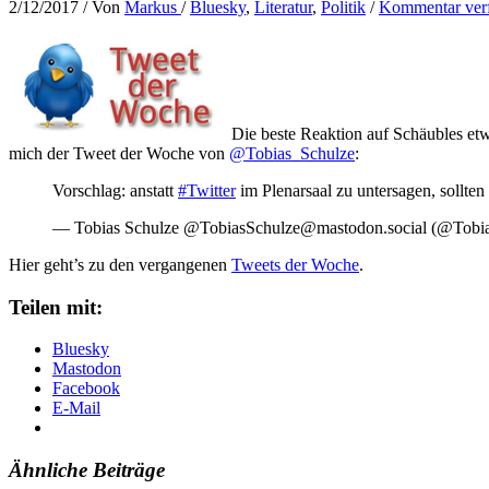
2/12/2017
/ Von
Markus
/
Bluesky
,
Literatur
,
Politik
/
Kommentar ver
Die beste Reaktion auf Schäubles etw
mich der Tweet der Woche von
@Tobias_Schulze
:
Vorschlag: anstatt
#Twitter
im Plenarsaal zu untersagen, sollte
— Tobias Schulze @TobiasSchulze@mastodon.social (@Tobi
Hier geht’s zu den vergangenen
Tweets der Woche
.
Teilen mit:
Bluesky
Mastodon
Facebook
E-Mail
Ähnliche Beiträge