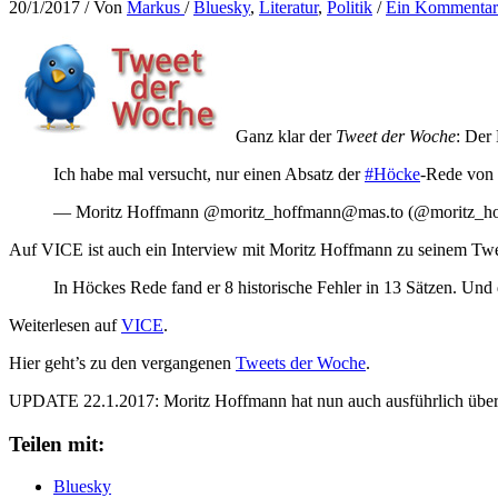
20/1/2017
/ Von
Markus
/
Bluesky
,
Literatur
,
Politik
/
Ein Kommentar
Ganz klar der
Tweet der Woche
: Der
Ich habe mal versucht, nur einen Absatz der
#Höcke
-Rede von 
— Moritz Hoffmann @moritz_hoffmann@mas.to (@moritz_h
Auf VICE ist auch ein Interview mit Moritz Hoffmann zu seinem Twe
In Höckes Rede fand er 8 historische Fehler in 13 Sätzen. Und 
Weiterlesen auf
VICE
.
Hier geht’s zu den vergangenen
Tweets der Woche
.
UPDATE 22.1.2017: Moritz Hoffmann hat nun auch ausführlich über
Teilen mit:
Bluesky