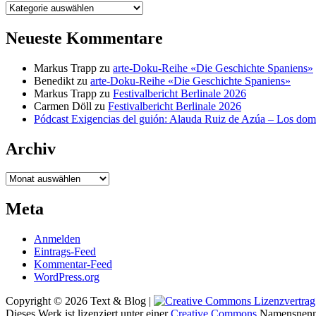
Kategorien
Neueste Kommentare
Markus Trapp
zu
arte-Doku-Reihe «Die Geschichte Spaniens»
Benedikt
zu
arte-Doku-Reihe «Die Geschichte Spaniens»
Markus Trapp
zu
Festivalbericht Berlinale 2026
Carmen Döll
zu
Festivalbericht Berlinale 2026
Pódcast Exigencias del guión: Alauda Ruiz de Azúa – Los do
Archiv
Archiv
Meta
Anmelden
Eintrags-Feed
Kommentar-Feed
WordPress.org
Copyright © 2026 Text & Blog |
Dieses Werk ist lizenziert unter einer
Creative Commons
Namensnenn