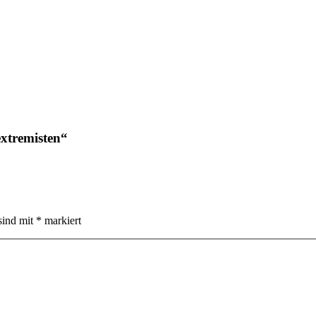
extremisten“
sind mit
*
markiert