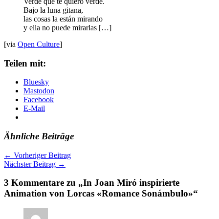
Verde que te quiero verde.
Bajo la luna gitana,
las cosas la están mirando
y ella no puede mirarlas […]
[via
Open Culture
]
Teilen mit:
Bluesky
Mastodon
Facebook
E-Mail
Ähnliche Beiträge
←
Vorheriger Beitrag
Nächster Beitrag
→
3 Kommentare zu „In Joan Miró inspirierte
Animation von Lorcas «Romance Sonámbulo»“