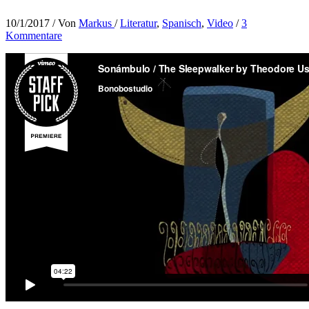
10/1/2017
/ Von
Markus
/
Literatur
,
Spanisch
,
Video
/
3
Kommentare