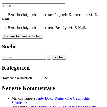
Mail-
Adresse*
Website
Benachrichtige mich über nachfolgende Kommentare via E-
Mail.
Benachrichtige mich über neue Beiträge via E-Mail.
Suche
Suchen
nach:
Kategorien
Kategorien
Neueste Kommentare
Markus Trapp
zu
arte-Doku-Reihe «Die Geschichte
Spaniens»
Benedikt
zu
arte-Doku-Reihe «Die Geschichte Spaniens»