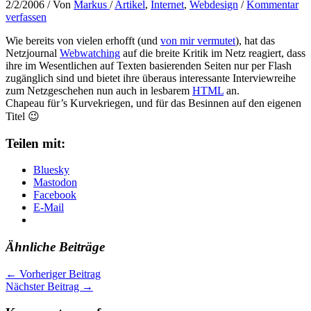
2/2/2006
/ Von
Markus
/
Artikel
,
Internet
,
Webdesign
/
Kommentar
verfassen
Wie bereits von vielen erhofft (und
von mir vermutet
), hat das
Netzjournal
Webwatching
auf die breite Kritik im Netz reagiert, dass
ihre im Wesentlichen auf Texten basierenden Seiten nur per Flash
zugänglich sind und bietet ihre überaus interessante Interviewreihe
zum Netzgeschehen nun auch in lesbarem
HTML
an.
Chapeau für’s Kurvekriegen, und für das Besinnen auf den eigenen
Titel 😉
Teilen mit:
Bluesky
Mastodon
Facebook
E-Mail
Ähnliche Beiträge
←
Vorheriger Beitrag
Nächster Beitrag
→