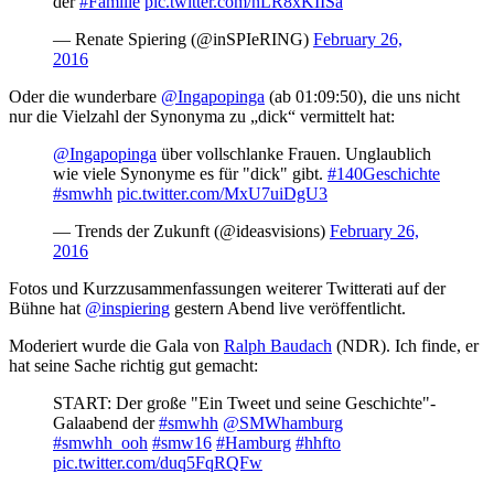
der
#Familie
pic.twitter.com/nLR8xKIISa
— Renate Spiering (@inSPIeRING)
February 26,
2016
Oder die wunderbare
@Ingapopinga
(ab 01:09:50), die uns nicht
nur die Vielzahl der Synonyma zu „dick“ vermittelt hat:
@Ingapopinga
über vollschlanke Frauen. Unglaublich
wie viele Synonyme es für "dick" gibt.
#140Geschichte
#smwhh
pic.twitter.com/MxU7uiDgU3
— Trends der Zukunft (@ideasvisions)
February 26,
2016
Fotos und Kurzzusammenfassungen weiterer Twitterati auf der
Bühne hat
@inspiering
gestern Abend live veröffentlicht.
Moderiert wurde die Gala von
Ralph Baudach
(NDR). Ich finde, er
hat seine Sache richtig gut gemacht:
START: Der große "Ein Tweet und seine Geschichte"-
Galaabend der
#smwhh
@SMWhamburg
#smwhh_ooh
#smw16
#Hamburg
#hhfto
pic.twitter.com/duq5FqRQFw