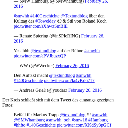
— SMW Hamburg (@SMWhamburg)
February 26,
2016
#smwhh
#140Geschichte
@Textundblog
über den
Kulttag des
#Towelday
🙂 & Stil von Roland Koch
pic.twitter.com/sXhwzSmBIE
— Renate Spiering (@inSPIeRING)
February 26,
2016
Yeaahhh
@textundblog
auf der Bühne
#smwhh
pic.twitter.com/aPVJbuzxQP
— WW (@WWecker)
February 26, 2016
Den Auftakt macht
@textundblog
#smwhh
#140Geschichte
pic.twitter.com/Ia4vKd6717
— Andreas Grieß (@youdaz)
February 26, 2016
Der Kreis schließt sich mit dem Tweet des eingangs gezeigten
Fotos:
Beifall für Markus Trapp
@textundblog
!!!
#smwhh
@SMWhamburg
#smwhh_ooh
#smw16
#Hamburg
#hhfto
#140Geschichte
pic.twitter.com/XKdSy3pGCf