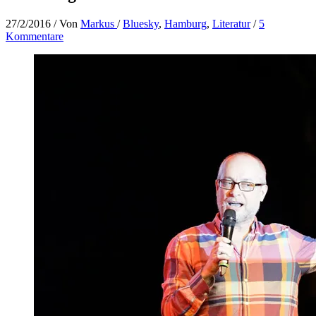
27/2/2016
/ Von
Markus
/
Bluesky
,
Hamburg
,
Literatur
/
5
Kommentare