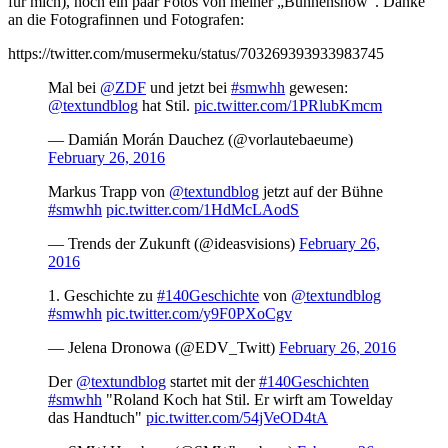
für mich), noch ein paar Fotos von meiner „Bühnenshow“. Danke
an die Fotografinnen und Fotografen:
https://twitter.com/musermeku/status/703269393933983745
Mal bei
@ZDF
und jetzt bei
#smwhh
gewesen:
@textundblog
hat Stil.
pic.twitter.com/1PRlubKmcm
— Damián Morán Dauchez (@vorlautebaeume)
February 26, 2016
Markus Trapp von
@textundblog
jetzt auf der Bühne
#smwhh
pic.twitter.com/1HdMcLAodS
— Trends der Zukunft (@ideasvisions)
February 26,
2016
1. Geschichte zu
#140Geschichte
von
@textundblog
#smwhh
pic.twitter.com/y9F0PXoCgv
— Jelena Dronowa (@EDV_Twitt)
February 26, 2016
Der
@textundblog
startet mit der
#140Geschichten
#smwhh
"Roland Koch hat Stil. Er wirft am Towelday
das Handtuch"
pic.twitter.com/54jVeOD4tA