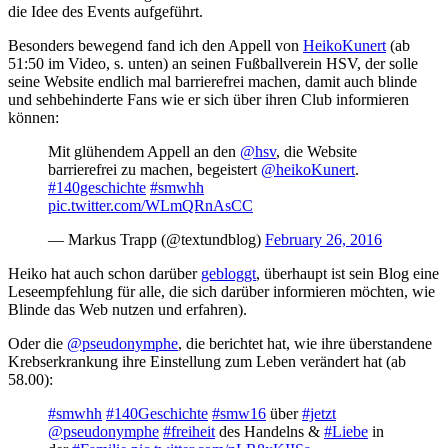
die Idee des Events aufgeführt.
Besonders bewegend fand ich den Appell von
HeikoKunert
(ab
51:50 im Video, s. unten) an seinen Fußballverein HSV, der solle
seine Website endlich mal barrierefrei machen, damit auch blinde
und sehbehinderte Fans wie er sich über ihren Club informieren
können:
Mit glühendem Appell an den
@hsv
, die Website
barrierefrei zu machen, begeistert
@heikoKunert
.
#140geschichte
#smwhh
pic.twitter.com/WLmQRnAsCC
— Markus Trapp (@textundblog)
February 26, 2016
Heiko hat auch schon darüber
gebloggt
, überhaupt ist sein Blog eine
Leseempfehlung für alle, die sich darüber informieren möchten, wie
Blinde das Web nutzen und erfahren).
Oder die
@pseudonymphe
, die berichtet hat, wie ihre überstandene
Krebserkrankung ihre Einstellung zum Leben verändert hat (ab
58.00):
#smwhh
#140Geschichte
#smw16
über
#jetzt
@pseudonymphe
#freiheit
des Handelns &
#Liebe
in