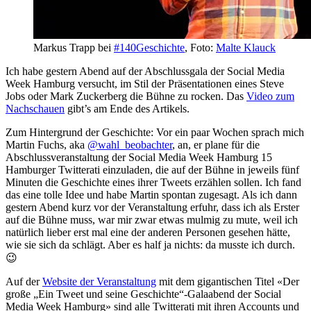
Markus Trapp bei
#140Geschichte
, Foto:
Malte Klauck
Ich habe gestern Abend auf der Abschlussgala der Social Media
Week Hamburg versucht, im Stil der Präsentationen eines Steve
Jobs oder Mark Zuckerberg die Bühne zu rocken. Das
Video zum
Nachschauen
gibt’s am Ende des Artikels.
Zum Hintergrund der Geschichte: Vor ein paar Wochen sprach mich
Martin Fuchs, aka
@wahl_beobachter
, an, er plane für die
Abschlussveranstaltung der Social Media Week Hamburg 15
Hamburger Twitterati einzuladen, die auf der Bühne in jeweils fünf
Minuten die Geschichte eines ihrer Tweets erzählen sollen. Ich fand
das eine tolle Idee und habe Martin spontan zugesagt. Als ich dann
gestern Abend kurz vor der Veranstaltung erfuhr, dass ich als Erster
auf die Bühne muss, war mir zwar etwas mulmig zu mute, weil ich
natürlich lieber erst mal eine der anderen Personen gesehen hätte,
wie sie sich da schlägt. Aber es half ja nichts: da musste ich durch.
😉
Auf der
Website der Veranstaltung
mit dem gigantischen Titel «Der
große „Ein Tweet und seine Geschichte“-Galaabend der Social
Media Week Hamburg» sind alle Twitterati mit ihren Accounts und