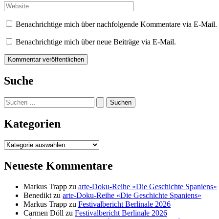
Adresse*
Website
Benachrichtige mich über nachfolgende Kommentare via E-Mail.
Benachrichtige mich über neue Beiträge via E-Mail.
Suche
Suchen
nach:
Kategorien
Kategorien
Neueste Kommentare
Markus Trapp
zu
arte-Doku-Reihe «Die Geschichte Spaniens»
Benedikt
zu
arte-Doku-Reihe «Die Geschichte Spaniens»
Markus Trapp
zu
Festivalbericht Berlinale 2026
Carmen Döll
zu
Festivalbericht Berlinale 2026