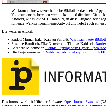
Wie kommt eine wissenschaftliche Bibliothek dazu, eine App en
Volltextebene recherchiert werden kann und die einen Einblick 
Android, wie ist die SUB Hamburg an diese Aufgabe herangega
folgende Werkstattbericht eine Antwort und liefert auch ein ers
Die weiteren Artikel:
Rudolf Mumenthaler, Karsten Schuldt:
Was macht gute Biblioth
Susanne Baudisch, Elke Dittmer und Thomas Kahlisch:
Barrier
Bernhard Mittermeier:
Double Dipping beim Hybrid Open Acces
Ute Engelkenmeier:
7. Wildauer Bibliothekssymposium – RFID
Das Journal wird mit Hilfe der Software „
Open Journal Systems
“ (OJ
Vorbereitung und Durchführung dieses von so vielen mit Spannung erw