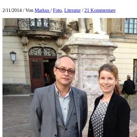
2/11/2014
/ Von
Markus
/
Foto
,
Literatur
/
21 Kommentare